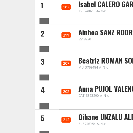
Isabel CALERO GA
1
162
IB-3740610-A-N-c
Ainhoa SANZ RODR
2
211
SS18220
Beatriz ROMAN SO
3
207
MU-3768484-A-N-c
Anna PUJOL VALEN
4
202
CAT-3823290-A-N-c
Oihane UNZALU AL
5
212
BI-3746954-A-N-c