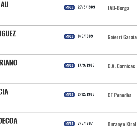
RAU
27/5/1989
JAB-Berga
MF35
IGUEZ
8/6/1989
Goierri Garaia
MF35
RIANO
17/9/1986
C.A. Carnicas
MF35
CIA
2/12/1988
CE Penedès
MF35
DECOA
7/5/1987
Durango Kirol
MF35