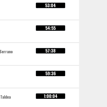
53:04
54:55
57:38
 Serrano
59:36
1:00:04
 Taldea