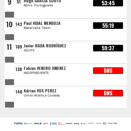
9
Hugo GARCIA SOUTO
51
53:45
Atmo. Portugalete
10
Paul VIDAL MENDOZA
142
55:19
Matarraña Team
11
Javier RADA RODRÍGUEZ
109
59:37
SDUPV
Fabian VENERO JIMENEZ
138
DNS
INDEPENDIENTE
Adrian VOS PEREZ
148
DNS
Union Atletica Coslada