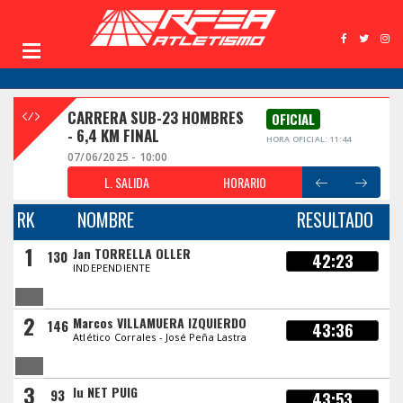
CARRERA SUB-23 HOMBRES
OFICIAL
- 6,4 KM FINAL
HORA OFICIAL: 11:44
07/06/2025 - 10:00
L. SALIDA
HORARIO
RK
NOMBRE
RESULTADO
1
Jan TORRELLA OLLER
130
42:23
INDEPENDIENTE
2
Marcos VILLAMUERA IZQUIERDO
146
43:36
Atlético Corrales - José Peña Lastra
3
Iu NET PUIG
93
43:53