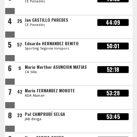
CE Penedès
4
Jan CASTILLO PAREDES
25
44:09
CE Penedès
5
Eduardo HERNANDEZ BENITO
57
50:01
Sporting Segovia Innoporc
6
Mario Werther ASUNCION MATIAS
9
52:18
CA Silla
7
Mario FERNANDEZ MOROTE
42
53:28
ADA Abaran
8
Pol CAMPRUBÍ SELGA
23
53:45
JAB-Berga