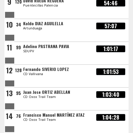
9
David RUEDA REGUERA
120
54:46
Puentecillas Palencia
10
Koldo DIAZ AGUILELLA
34
57:07
Artunduaga
11
Adelino PASTRANA PAVIA
99
1:01:17
SDUPV
12
Fernando SIVERIO LOPEZ
128
1:01:53
CD Vallivana
13
Juan Jose ORTIZ ABELLAN
95
1:03:40
CD Oxox Trail Team
14
Francisco Manuel MARTÍNEZ ATAZ
76
1:04:28
CD Oxox Trail Team