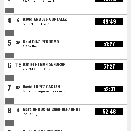
CA Saturno Daimiel
4
David ARBUES GONZALEZ
6
49:49
Matarraña Team
5
Raul DIAZ PERDOMO
36
51:27
CD Vallivana
6
Daniel REMON SEÑORAN
112
51:27
CD Surco Lucena
7
David LOPEZ CASTAN
68
52:01
Sporting Segovia Innoporc
8
Marc ARROCHA CAMPDEPADROS
8
52:48
JAB-Berga