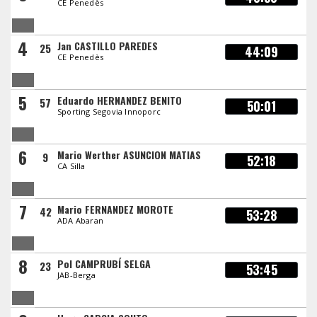
CE Penedès
4
Jan CASTILLO PAREDES
25
44:09
CE Penedès
5
Eduardo HERNANDEZ BENITO
57
50:01
Sporting Segovia Innoporc
6
Mario Werther ASUNCION MATIAS
9
52:18
CA Silla
7
Mario FERNANDEZ MOROTE
42
53:28
ADA Abaran
8
Pol CAMPRUBÍ SELGA
23
53:45
JAB-Berga