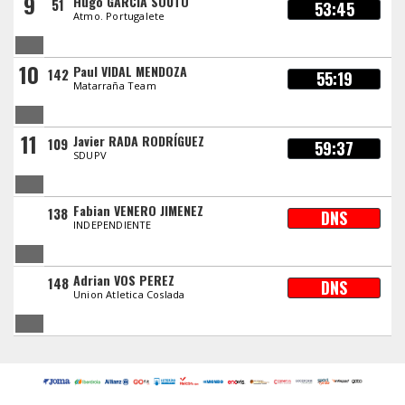
9
Hugo GARCIA SOUTO
51
53:45
Atmo. Portugalete
10
Paul VIDAL MENDOZA
142
55:19
Matarraña Team
11
Javier RADA RODRÍGUEZ
109
59:37
SDUPV
Fabian VENERO JIMENEZ
138
DNS
INDEPENDIENTE
Adrian VOS PEREZ
148
DNS
Union Atletica Coslada