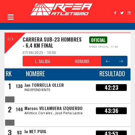
CARRERA SUB-23 HOMBRES
OFICIAL
- 6,4 KM FINAL
HORA OFICIAL: 11:44
07/06/2025 - 10:00
L. SALIDA
HORARIO
RK
NOMBRE
RESULTADO
1
Jan TORRELLA OLLER
130
42:23
INDEPENDIENTE
2
Marcos VILLAMUERA IZQUIERDO
146
43:36
Atlético Corrales - José Peña Lastra
3
Iu NET PUIG
93
43:53