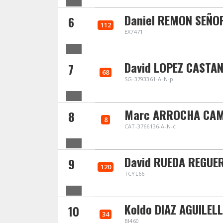
Daniel REMON SEÑO
6
112
EX7471
David LOPEZ CASTA
7
68
SG-3793361-A-N-p
Marc ARROCHA CA
8
8
CAT-3766136-A-N-c
David RUEDA REGUE
9
120
TCYL66
Koldo DIAZ AGUILEL
10
34
BI460