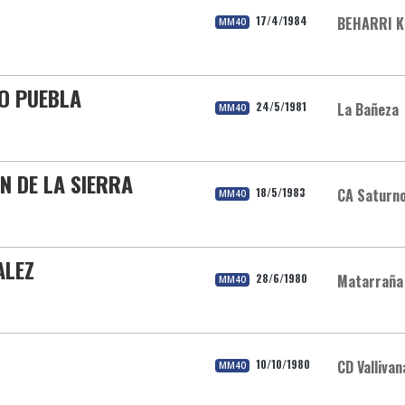
17/4/1984
BEHARRI K
MM40
DO PUEBLA
24/5/1981
La Bañeza
MM40
N DE LA SIERRA
18/5/1983
CA Saturno
MM40
ALEZ
28/6/1980
Matarraña
MM40
10/10/1980
CD Vallivan
MM40