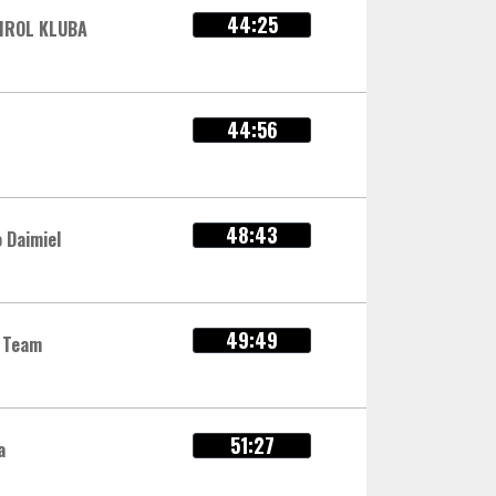
44:25
IROL KLUBA
44:56
48:43
 Daimiel
49:49
 Team
51:27
a