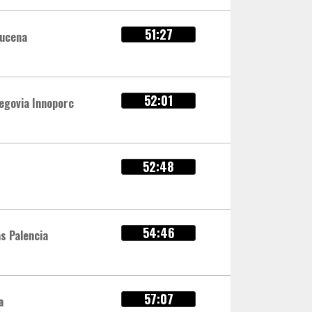
51:27
Lucena
52:01
egovia Innoporc
52:48
54:46
as Palencia
57:07
a