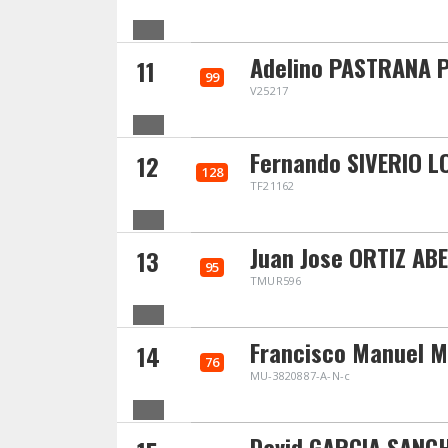
Adelino PASTRANA 
11
99
V25217
Fernando SIVERIO L
12
128
TF21162
Juan Jose ORTIZ AB
13
95
TMUR596
Francisco Manuel M
14
76
MU-3820887-A-N-c
David GARCIA SANC