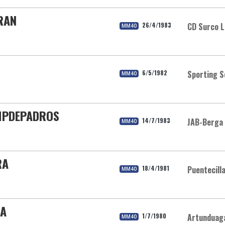
RAN
26/4/1983
CD Surco 
MM40
N
6/5/1982
Sporting S
MM40
MPDEPADROS
14/7/1983
JAB-Berga
MM40
RA
18/4/1981
Puentecill
MM40
LA
1/7/1980
Artunduag
MM40