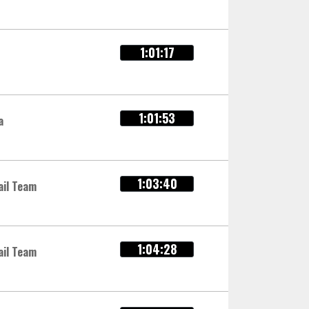
1:01:17
1:01:53
a
1:03:40
ail Team
1:04:28
ail Team