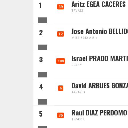
Aritz EGEA CACERES
1
39
TPVA82
Jose Antonio BELLI
2
12
M-3713742-A-E-c
Israel PRADO MARTI
3
108
CR4573
David ARBUES GONZ
4
6
TARA263
Raul DIAZ PERDOMO
5
36
TF24007