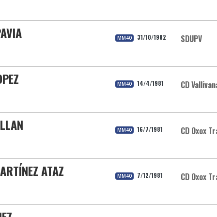
PAVIA
31/10/1982
SDUPV
MM40
OPEZ
14/4/1981
CD Vallivan
MM40
ELLAN
16/7/1981
CD Oxox Tr
MM40
ARTÍNEZ ATAZ
7/12/1981
CD Oxox Tr
MM40
HEZ