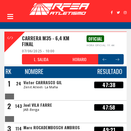
CARRERA M35 - 6,4 KM
OFICIAL
FINAL
HORA OFICIAL: 11:44
07/06/2025 - 10:00
L. SALIDA
HORARIO
RK
NOMBRE
RESULTADO
1
Victor CARRASCO GIL
24
47:38
Zenit Atleet- La Mafia
2
Joel VILA FARRE
143
47:58
JAB-Berga
3
Marc ROCADEMBOSCH AMBROS
114
49:21