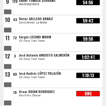
9
Xavier TOMASA SERRANO
129
54:56
INDEPENDIENTE
10
Victor GALLEGO ARNAIZ
43
59:42
Zenit Atleet- La Mafia
11
Sergio LOZANO MARIN
72
59:50
CD Oxox Trail Team
12
José Antonio ANGOSTO SALMERÓN
3
1:02:41
CD Oxox Trail Team
13
José Andrés LÓPEZ PALAZÓN
69
1:10:13
CD Oxox Trail Team
Oscar BUJAN RODRIGUEZ
19
DNS
VinoToro CRural