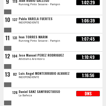
9
Juan RUBIO GALLEGO
119
1:02:29
Running Pinto Seoane - Pampin
10
Pablo VARELA FUERTES
137
1:06:39
INDEPENDIENTE
11
Ivan TORRES MARIN
131
1:07:45
Running Pinto Seoane - Pampin
12
Jose Manuel PEREZ RODRIGUEZ
104
1:10:49
Atletismo Arenteiro
13
Luis Angel MONTERRUBIO ALVAREZ
82
1:16:56
INDEPENDIENTE
Daniel SANZ SANFRUCTUOSO
126
DNS
La Bañeza