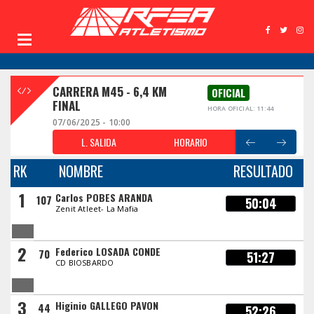
CARRERA M45 - 6,4 KM
OFICIAL
FINAL
HORA OFICIAL: 11:44
07/06/2025 - 10:00
L. SALIDA
HORARIO
RK
NOMBRE
RESULTADO
1
Carlos POBES ARANDA
107
50:04
Zenit Atleet- La Mafia
2
Federico LOSADA CONDE
70
51:27
CD BIOSBARDO
3
Higinio GALLEGO PAVON
44
52:26