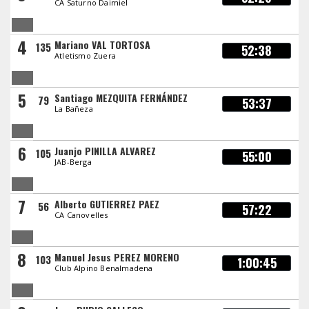
CA Saturno Daimiel
4
Mariano VAL TORTOSA
135
52:38
Atletismo Zuera
5
Santiago MEZQUITA FERNÁNDEZ
79
53:37
La Bañeza
6
Juanjo PINILLA ALVAREZ
105
55:00
JAB-Berga
7
Alberto GUTIERREZ PAEZ
56
57:22
CA Canovelles
8
Manuel Jesus PEREZ MORENO
103
1:00:45
Club Alpino Benalmadena