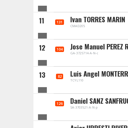
Ivan TORRES MARIN
11
131
CMAD205
Jose Manuel PEREZ 
12
104
GA-3725714-A-N-c
Luis Angel MONTER
13
82
TCYL110
Daniel SANZ SANFR
126
SA-3703521-A-N-p
Axier URRESTI RIVE