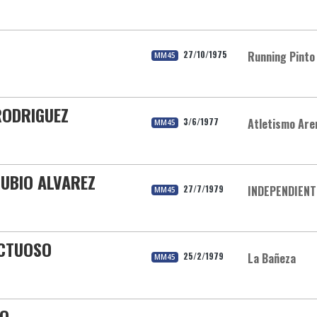
27/10/1975
Running Pinto
MM45
RODRIGUEZ
3/6/1977
Atletismo Are
MM45
RUBIO ALVAREZ
27/7/1979
INDEPENDIENT
MM45
UCTUOSO
25/2/1979
La Bañeza
MM45
RO