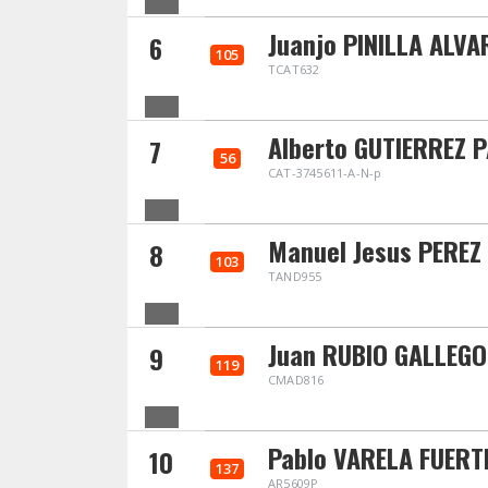
Juanjo PINILLA ALVA
6
105
TCAT632
Alberto GUTIERREZ 
7
56
CAT-3745611-A-N-p
Manuel Jesus PERE
8
103
TAND955
Juan RUBIO GALLEGO
9
119
CMAD816
Pablo VARELA FUERT
10
137
AR5609P