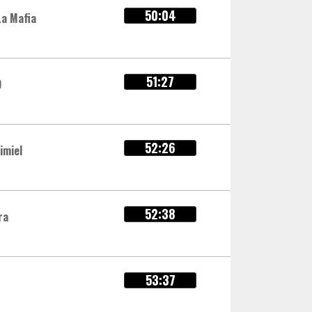
50:04
La Mafia
51:27
O
52:26
imiel
52:38
ra
53:37