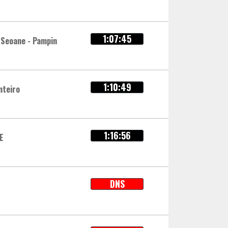
1:07:45
 Seoane - Pampin
1:10:49
nteiro
1:16:56
E
DNS