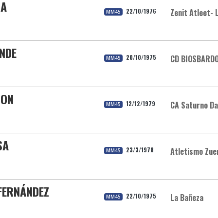
DA
22/10/1976
Zenit Atleet- 
MM45
ONDE
20/10/1975
CD BIOSBARD
MM45
VON
12/12/1979
CA Saturno Da
MM45
SA
23/3/1978
Atletismo Zue
MM45
FERNÁNDEZ
22/10/1975
La Bañeza
MM45