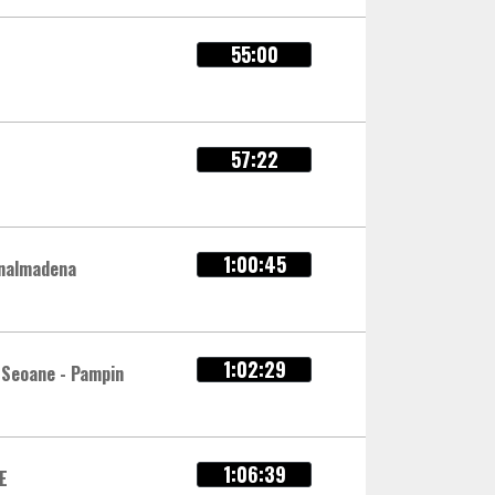
55:00
57:22
1:00:45
enalmadena
1:02:29
 Seoane - Pampin
1:06:39
E