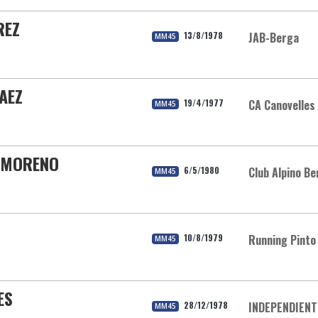
REZ
13/8/1978
JAB-Berga
MM45
PAEZ
19/4/1977
CA Canovelles
MM45
Z MORENO
6/5/1980
Club Alpino B
MM45
10/8/1979
Running Pinto
MM45
ES
28/12/1978
INDEPENDIENT
MM45