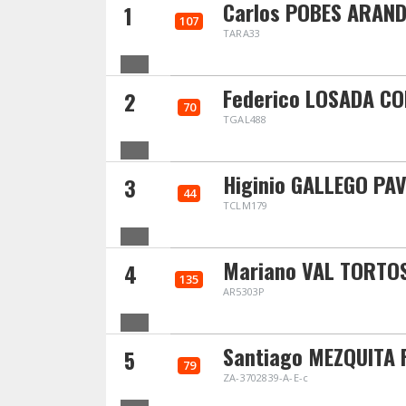
Carlos POBES ARAN
1
107
TARA33
Federico LOSADA C
2
70
TGAL488
Higinio GALLEGO PA
3
44
TCLM179
Mariano VAL TORTO
4
135
AR5303P
Santiago MEZQUITA 
5
79
ZA-3702839-A-E-c