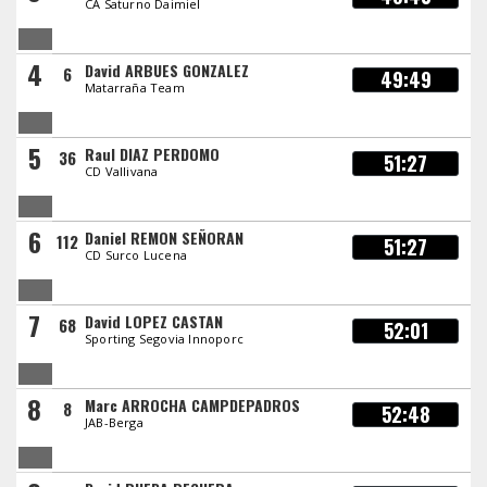
CA Saturno Daimiel
4
David ARBUES GONZALEZ
6
49:49
Matarraña Team
5
Raul DIAZ PERDOMO
36
51:27
CD Vallivana
6
Daniel REMON SEÑORAN
112
51:27
CD Surco Lucena
7
David LOPEZ CASTAN
68
52:01
Sporting Segovia Innoporc
8
Marc ARROCHA CAMPDEPADROS
8
52:48
JAB-Berga