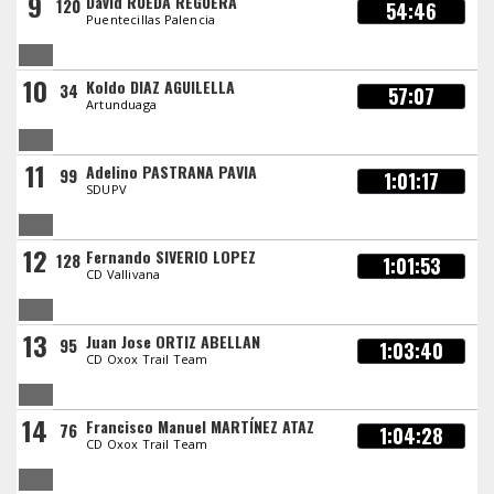
9
David RUEDA REGUERA
120
54:46
Puentecillas Palencia
10
Koldo DIAZ AGUILELLA
34
57:07
Artunduaga
11
Adelino PASTRANA PAVIA
99
1:01:17
SDUPV
12
Fernando SIVERIO LOPEZ
128
1:01:53
CD Vallivana
13
Juan Jose ORTIZ ABELLAN
95
1:03:40
CD Oxox Trail Team
14
Francisco Manuel MARTÍNEZ ATAZ
76
1:04:28
CD Oxox Trail Team