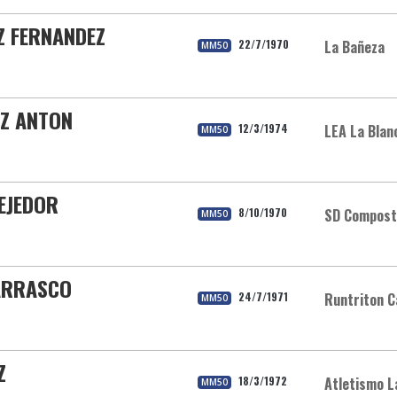
Z FERNANDEZ
22/7/1970
La Bañeza
MM50
EZ ANTON
12/3/1974
LEA La Blan
MM50
EJEDOR
8/10/1970
SD Compost
MM50
ARRASCO
24/7/1971
Runtriton 
MM50
Z
18/3/1972
Atletismo L
MM50