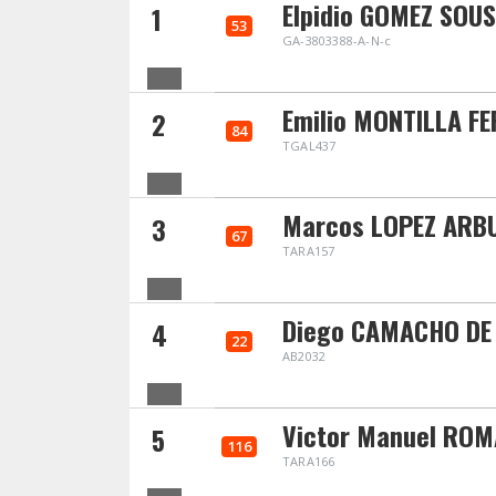
Elpidio GOMEZ SOU
1
53
GA-3803388-A-N-c
Emilio MONTILLA F
2
84
TGAL437
Marcos LOPEZ ARB
3
67
TARA157
Diego CAMACHO DE
4
22
AB2032
Victor Manuel RO
5
116
TARA166