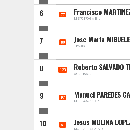
Francisco MARTINE
6
77
M-3701706-A-E-c
Jose Maria MIGUEL
7
80
TPVA86
Roberto SALVADO T
8
123
AG2018692
Manuel PAREDES C
9
97
MU-3766246-A-N-p
Jesus MOLINA LOPE
10
81
MU-3718363-A-N-p