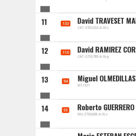
David TRAVESET M
11
133
CAT-3702202-A-N-c
David RAMIREZ COR
12
110
CAT-3755780-A-N-p
Miguel OLMEDILLAS
13
94
M17331
Roberto GUERRERO
14
55
MU-3766688-A-N-c
Mario ESTEBAN ESC