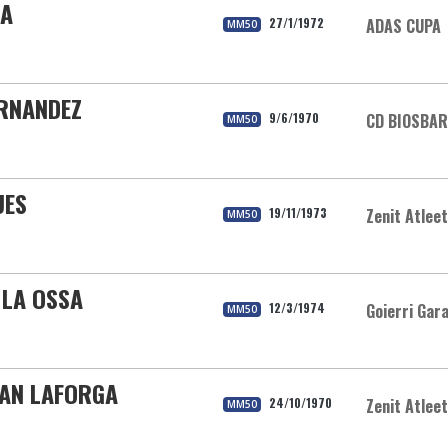
SA
27/1/1972
ADAS CUPA
MM50
ERNANDEZ
9/6/1970
CD BIOSBA
MM50
UES
19/11/1973
Zenit Atleet
MM50
 LA OSSA
12/3/1974
Goierri Gara
MM50
MAN LAFORGA
24/10/1970
Zenit Atleet
MM50