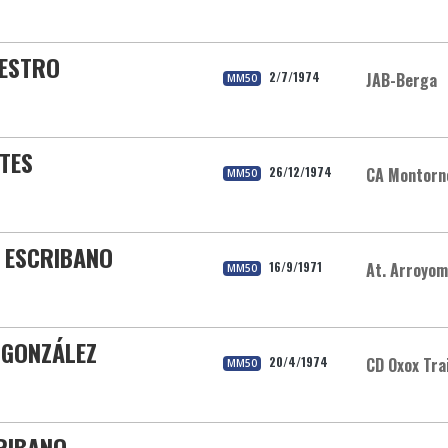
AESTRO
2/7/1974
JAB-Berga
MM50
TES
26/12/1974
CA Montorn
MM50
 ESCRIBANO
16/9/1971
At. Arroyom
MM50
 GONZÁLEZ
20/4/1974
CD Oxox Tra
MM50
RIBANO