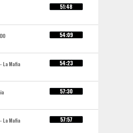
51:48
54:09
RDO
54:23
- La Mafia
57:30
ia
57:57
- La Mafia