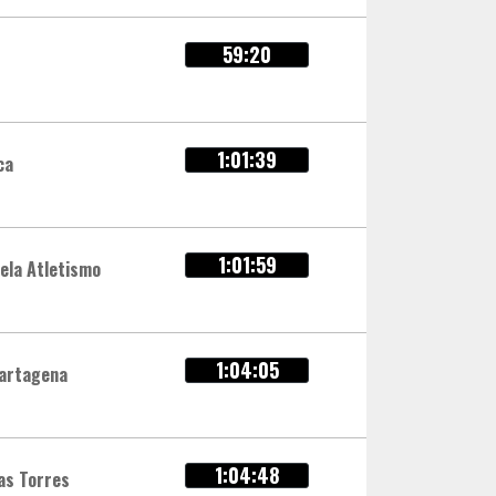
59:20
1:01:39
ca
1:01:59
ela Atletismo
1:04:05
Cartagena
1:04:48
as Torres