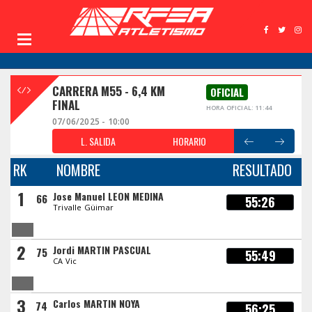
CARRERA M55 - 6,4 KM
OFICIAL
FINAL
HORA OFICIAL: 11:44
07/06/2025 - 10:00
L. SALIDA
HORARIO
RK
NOMBRE
RESULTADO
1
Jose Manuel LEON MEDINA
66
55:26
Trivalle Güimar
2
Jordi MARTIN PASCUAL
75
55:49
CA Vic
3
Carlos MARTIN NOYA
74
56:25