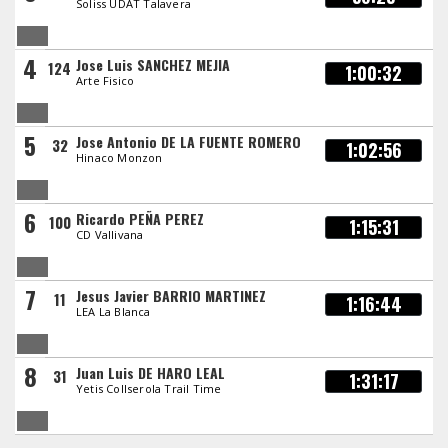
Soliss UDAT Talavera
4
Jose Luis SANCHEZ MEJIA
124
1:00:32
Arte Fisico
5
Jose Antonio DE LA FUENTE ROMERO
32
1:02:56
Hinaco Monzon
6
Ricardo PEÑA PEREZ
100
1:15:31
CD Vallivana
7
Jesus Javier BARRIO MARTINEZ
11
1:16:44
LEA La Blanca
8
Juan Luis DE HARO LEAL
31
1:31:17
Yetis Collserola Trail Time