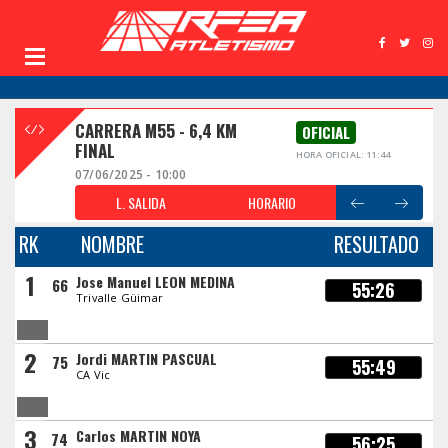
CARRERA M55 - 6,4 KM
OFICIAL
FINAL
HORA OFICIAL: 11:44
07/06/2025 - 10:00
L. SALIDA
HORARIO
RK
NOMBRE
RESULTADO
1
Jose Manuel LEON MEDINA
66
55:26
Trivalle Güimar
2
Jordi MARTIN PASCUAL
75
55:49
CA Vic
3
Carlos MARTIN NOYA
74
56:25