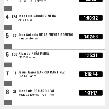
Soliss UDAT Talavera
4
Jose Luis SANCHEZ MEJIA
124
1:00:32
Arte Fisico
5
Jose Antonio DE LA FUENTE ROMERO
32
1:02:56
Hinaco Monzon
6
Ricardo PEÑA PEREZ
100
1:15:31
CD Vallivana
7
Jesus Javier BARRIO MARTINEZ
11
1:16:44
LEA La Blanca
8
Juan Luis DE HARO LEAL
31
1:31:17
Yetis Collserola Trail Time