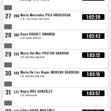
27
Maria Mercedes PILA VIRACOCHA
200
1:02:20
C.A. Carnicas Serrano
28
Anna HUGUET ONANDIA
180
1:02:42
Cornellà Atlètic
29
Maria Del Mar PASTOR GARRIGA
193
1:03:12
CA Gandia-Alpesa
30
Maria De Los Reyes MORENO BARBERA
189
1:03:15
CA Gandia-Alpesa
31
Nayra DÍAZ GONZÁLEZ
171
1:03:57
CD Vallivana
Silvia PIERA MARTINEZ