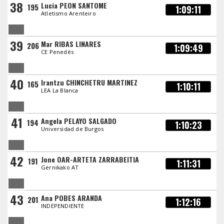
38
Lucia PEON SANTOME
195
1:09:11
Atletismo Arenteiro
39
Mar RIBAS LINARES
206
1:09:49
CE Penedès
40
Irantzu CHINCHETRU MARTINEZ
165
1:10:11
LEA La Blanca
41
Angela PELAYO SALGADO
194
1:10:23
Universidad de Burgos
42
Jone OAR-ARTETA ZARRABEITIA
191
1:11:31
Gernikako AT
43
Ana POBES ARANDA
201
1:12:16
INDEPENDIENTE