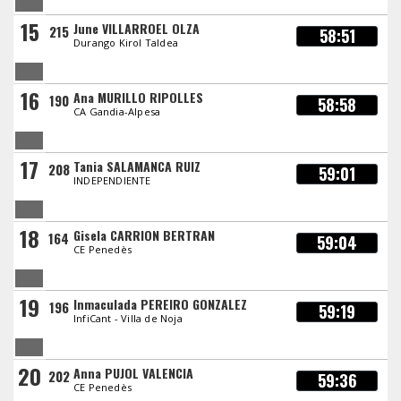
15
June VILLARROEL OLZA
215
58:51
Durango Kirol Taldea
16
Ana MURILLO RIPOLLES
190
58:58
CA Gandia-Alpesa
17
Tania SALAMANCA RUIZ
208
59:01
INDEPENDIENTE
18
Gisela CARRION BERTRAN
164
59:04
CE Penedès
19
Inmaculada PEREIRO GONZALEZ
196
59:19
InfiCant - Villa de Noja
20
Anna PUJOL VALENCIA
202
59:36
CE Penedès