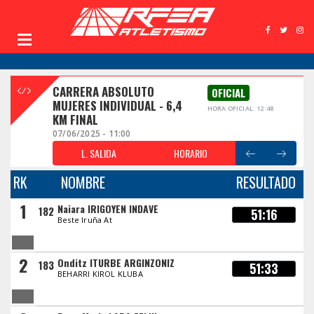
CARRERA ABSOLUTO
OFICIAL
MUJERES INDIVIDUAL - 6,4
HORA OFICIAL: 12:48
KM FINAL
07/06/2025 - 11:00
L. SALIDA
HORARIO
RK
NOMBRE
RESULTADO
1
Naiara IRIGOYEN INDAVE
182
51:16
Beste Iruña At
2
Onditz ITURBE ARGINZONIZ
183
51:33
BEHARRI KIROL KLUBA