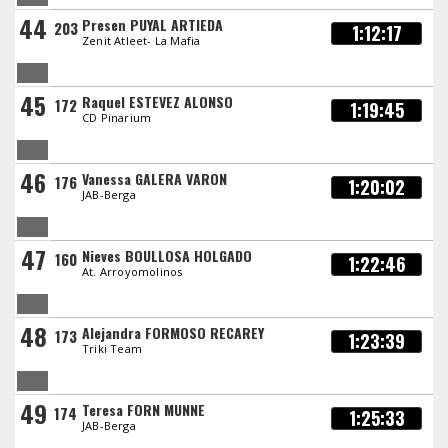
44
Presen PUYAL ARTIEDA
203
1:12:17
Zenit Atleet- La Mafia
45
Raquel ESTEVEZ ALONSO
172
1:19:45
CD Pinarium
46
Vanessa GALERA VARON
176
1:20:02
JAB-Berga
47
Nieves BOULLOSA HOLGADO
160
1:22:46
At. Arroyomolinos
48
Alejandra FORMOSO RECAREY
173
1:23:39
Triki Team
49
Teresa FORN MUNNE
174
1:25:33
JAB-Berga