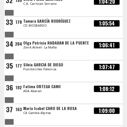
32
199
1:04:20
C.A. Carnicas Serrano
33
Tamara GARCÍA RODRÍGUEZ
178
1:05:54
CD BIOSBARDO
34
Olga Patricia RABADAN DE LA PUENTE
204
1:06:41
Zenit Atleet- La Mafia
35
Silvia GARCIA DE DIEGO
177
1:07:47
Puentecillas Palencia
36
Fatima ORTEGA CANO
192
1:08:12
ADA Abaran
37
Maria Isabel CARO DE LA ROSA
163
1:09:00
CA Gandia-Alpesa