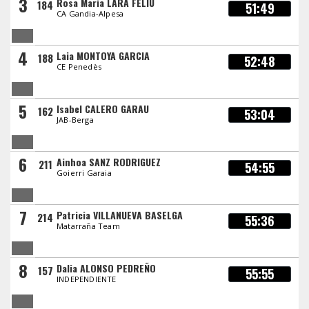
3
Rosa Maria LARA FELIU
184
51:49
CA Gandia-Alpesa
4
Laia MONTOYA GARCIA
188
52:48
CE Penedès
5
Isabel CALERO GARAU
162
53:04
JAB-Berga
6
Ainhoa SANZ RODRIGUEZ
211
54:55
Goierri Garaia
7
Patricia VILLANUEVA BASELGA
214
55:36
Matarraña Team
8
Dalia ALONSO PEDREÑO
157
55:55
INDEPENDIENTE