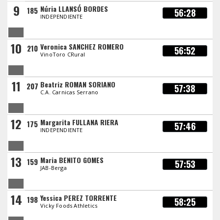
9
Núria LLANSÓ BORDES
185
56:28
INDEPENDIENTE
10
Veronica SANCHEZ ROMERO
210
56:52
VinoToro CRural
11
Beatriz ROMAN SORIANO
207
57:38
C.A. Carnicas Serrano
12
Margarita FULLANA RIERA
175
57:46
INDEPENDIENTE
13
Maria BENITO GOMES
159
57:53
JAB-Berga
14
Yessica PEREZ TORRENTE
198
58:25
Vicky Foods Athletics