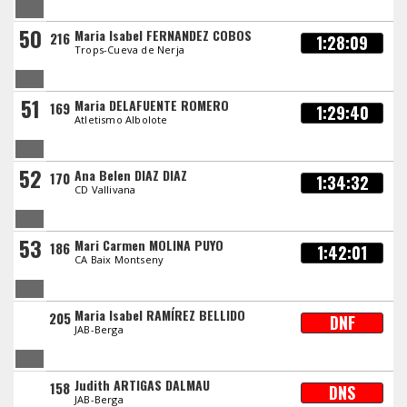
50
Maria Isabel FERNANDEZ COBOS
216
1:28:09
Trops-Cueva de Nerja
51
Maria DELAFUENTE ROMERO
169
1:29:40
Atletismo Albolote
52
Ana Belen DIAZ DIAZ
170
1:34:32
CD Vallivana
53
Mari Carmen MOLINA PUYO
186
1:42:01
CA Baix Montseny
Maria Isabel RAMÍREZ BELLIDO
205
DNF
JAB-Berga
Judith ARTIGAS DALMAU
158
DNS
JAB-Berga