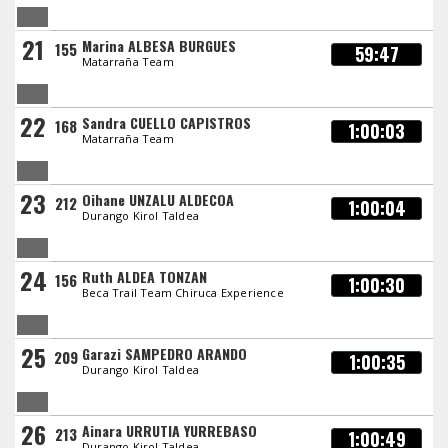
21
Marina ALBESA BURGUES
155
59:47
Matarraña Team
22
Sandra CUELLO CAPISTROS
168
1:00:03
Matarraña Team
23
Oihane UNZALU ALDECOA
212
1:00:04
Durango Kirol Taldea
24
Ruth ALDEA TONZAN
156
1:00:30
Beca Trail Team Chiruca Experience
25
Garazi SAMPEDRO ARANDO
209
1:00:35
Durango Kirol Taldea
26
Ainara URRUTIA YURREBASO
213
1:00:49
Durango Kirol Taldea