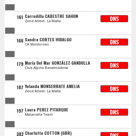
Carrodilla CABESTRE SAHUN
161
DNS
Zenit Atleet- La Mafia
Sandra CORTES HIDALGO
166
DNS
CA Montornes
María Del Mar GONZÁLEZ GANDULLA
179
DNS
Club Alpino Benalmadena
Yolanda MONSERRATE AMELIA
187
DNS
Zenit Atleet- La Mafia
Laura PEREZ PITARQUE
197
DNS
Matarraña Team
Charlotte COTTON (GBR)
382
DNS