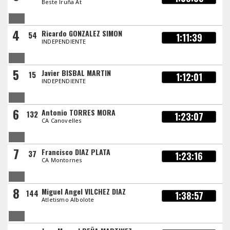
Beste Iruña At
4
Ricardo GONZALEZ SIMON
54
1:11:39
INDEPENDIENTE
5
Javier BISBAL MARTIN
15
1:12:01
INDEPENDIENTE
6
Antonio TORRES MORA
132
1:23:07
CA Canovelles
7
Francisco DIAZ PLATA
37
1:23:16
CA Montornes
8
Miguel Angel VILCHEZ DIAZ
144
1:38:57
Atletismo Albolote