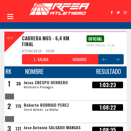
CARRERA M65 - 6,4 KM
OFICIAL
FINAL
HORA OFICIAL: 11:44
07/06/2025 - 10:00
L. SALIDA
HORARIO
RK
NOMBRE
RESULTADO
1
Jesus CRESPO HERRERO
30
1:03:23
Atletismo Pielagos
2
Roberto RODRIGO PEREZ
115
1:08:22
Zenit Atleet- La Mafia
3
Jose Antonio SALGADO MANGAS
121
1:08:35