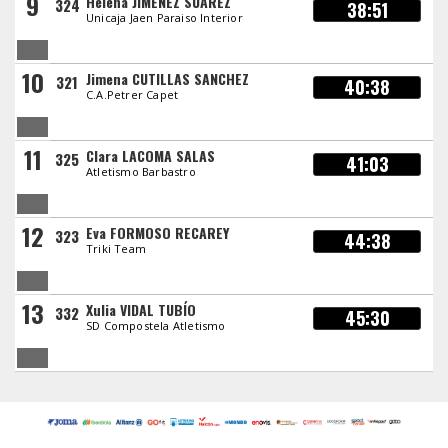
9
Helena JIMENEZ SUAREZ
324
38:51
Unicaja Jaen Paraiso Interior
10
Jimena CUTILLAS SANCHEZ
321
40:38
C.A.Petrer Capet
11
Clara LACOMA SALAS
325
41:03
Atletismo Barbastro
12
Eva FORMOSO RECAREY
323
44:38
Triki Team
13
Xulia VIDAL TUBÍO
332
45:30
SD Compostela Atletismo