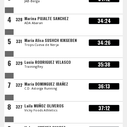
JAB-Berga
4
Marina PUJALTE SANCHEZ
328
34:24
ADA Abaran
5
Maria Alisa SUSHCH KIKGEBEN
331
34:26
Trops-Cueva de Nerja
6
Lucia RODRIGUEZ VELASCO
329
35:38
TrainingRey
7
Maria DOMINGUEZ IBAÑEZ
322
36:13
C.D. Astorga Running
8
Laila MUÑOZ OLIVEROS
327
37:12
Vicky Foods Athletics