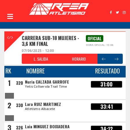
CARRERA SUB-18 MUJERES -
OFICIAL
3,6 KM FINAL
HORA OFICIAL: 13:06
07/06/2025 - 12:00
L. SALIDA
HORARIO
RK
NOMBRE
RESULTADO
1
Nuria CALZADA GARROFE
320
31:00
Yetis Collserola Trail Time
2
Lara RUIZ MARTINEZ
330
33:41
Atletismo Albacete
3
Laia MINGUEZ BOIXADERA
326
34:12