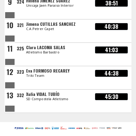
9
Helena JIMENEZ SUAREZ
324
38:51
Unicaja Jaen Paraiso Interior
10
Jimena CUTILLAS SANCHEZ
321
40:38
C.A.Petrer Capet
11
Clara LACOMA SALAS
325
41:03
Atletismo Barbastro
12
Eva FORMOSO RECAREY
323
44:38
Triki Team
13
Xulia VIDAL TUBÍO
332
45:30
SD Compostela Atletismo