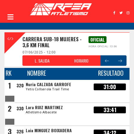
CARRERA SUB-18 MUJERES -
OFICIAL
3,6 KM FINAL
HORA OFICIAL: 13:06
07/06/2025 - 12:00
L. SALIDA
HORARIO
RK
NOMBRE
RESULTADO
1
Nuria CALZADA GARROFE
320
31:00
Yetis Collserola Trail Time
2
Lara RUIZ MARTINEZ
330
33:41
Atletismo Albacete
3
Laia MINGUEZ BOIXADERA
326
34:12