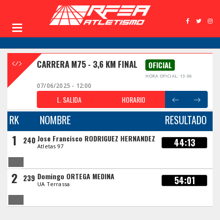
CARRERA M75 - 3,6 KM FINAL
OFICIAL
HORA OFICIAL: 13:06
07/06/2025 - 12:00
L. SALIDA
HORARIO
RK
NOMBRE
RESULTADO
1
Jose Francisco RODRIGUEZ HERNANDEZ
240
44:13
Atletas 97
2
Domingo ORTEGA MEDINA
239
54:01
UA Terrassa