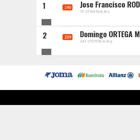
Jose Francisco RO
1
240
TF-3710476-A-N-s
Domingo ORTEGA M
2
239
CAT-3727059-A-N-p