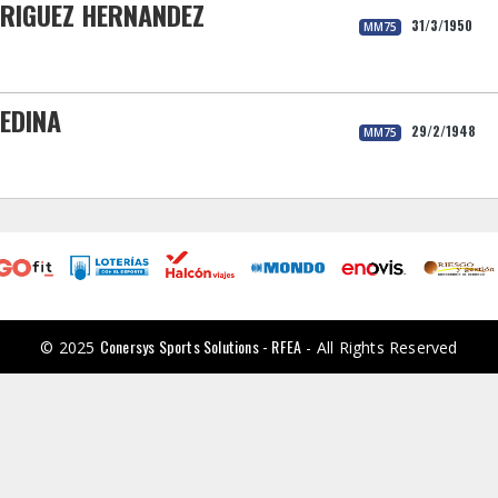
DRIGUEZ HERNANDEZ
31/3/1950
MM75
EDINA
29/2/1948
MM75
Conersys Sports Solutions - RFEA
© 2025
- All Rights Reserved