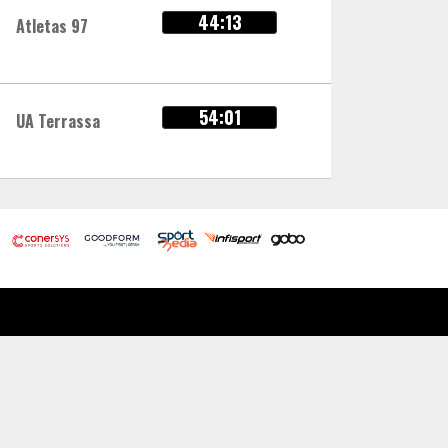
44:13
Atletas 97
54:01
UA Terrassa