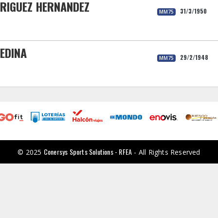
DRIGUEZ HERNANDEZ
31/3/1950
MM75
EDINA
29/2/1948
MM75
Conersys Sports Solutions - RFEA
© 2025
- All Rights Reserved