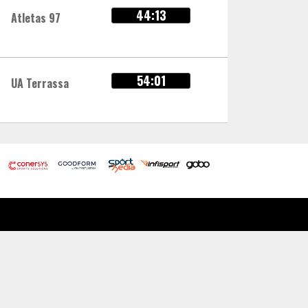
44:13
Atletas 97
54:01
UA Terrassa