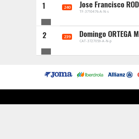
Jose Francisco RO
1
240
TF-3710476-A-N-s
Domingo ORTEGA M
2
239
CAT-3727059-A-N-p