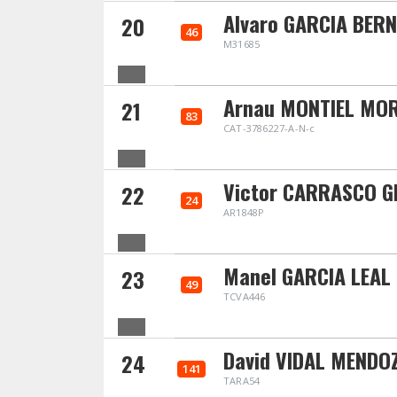
Alvaro GARCIA BER
20
46
M31685
Arnau MONTIEL MO
21
83
CAT-3786227-A-N-c
Victor CARRASCO G
22
24
AR1848P
Manel GARCIA LEAL
23
49
TCVA446
David VIDAL MENDO
24
141
TARA54