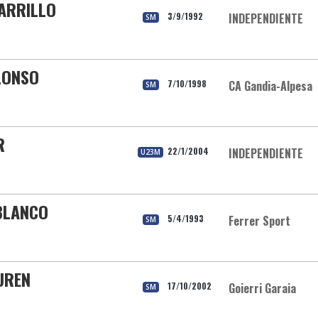
CARRILLO
3/9/1992
INDEPENDIENTE
SM
ALONSO
7/10/1998
CA Gandia-Alpesa
SM
R
22/1/2004
INDEPENDIENTE
U23M
BLANCO
5/4/1993
Ferrer Sport
SM
UREN
17/10/2002
Goierri Garaia
SM