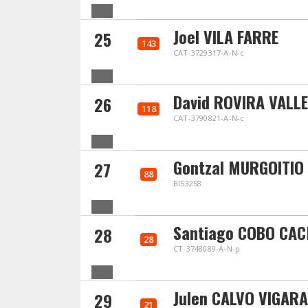
Joel VILA FARRE
25
143
CAT-3729317-A-N-c
David ROVIRA VALL
26
118
CAT-3790821-A-N-c
Gontzal MURGOITIO
27
88
BI53258
Santiago COBO CA
28
28
CT-3748089-A-N-p
Julen CALVO VIGARA
29
21