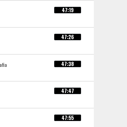
47:19
47:26
47:38
afia
47:47
47:55