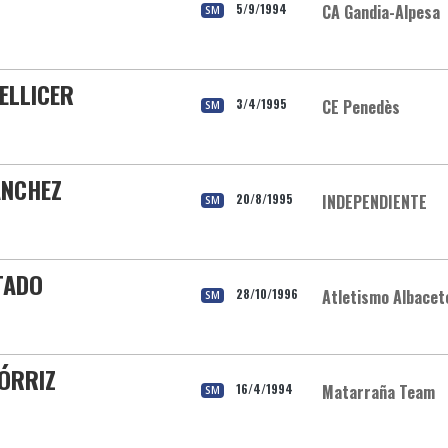
5/9/1994
CA Gandia-Alpesa
SM
PELLICER
3/4/1995
CE Penedès
SM
ANCHEZ
20/8/1995
INDEPENDIENTE
SM
TADO
28/10/1996
Atletismo Albacet
SM
ÓRRIZ
16/4/1994
Matarraña Team
SM