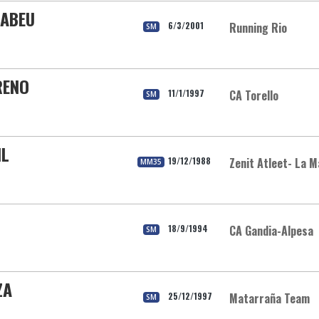
NABEU
6/3/2001
Running Rio
SM
RENO
11/1/1997
CA Torello
SM
IL
19/12/1988
Zenit Atleet- La M
MM35
18/9/1994
CA Gandia-Alpesa
SM
ZA
25/12/1997
Matarraña Team
SM