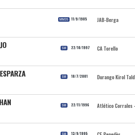
11/9/1985
JAB-Berga
MM35
EJO
22/10/1997
CA Torello
SM
 ESPARZA
18/7/2001
Durango Kirol Tal
SM
CHAN
22/11/1996
Atlético Corrales 
SM
13/9/1995
CE Penedès
SM