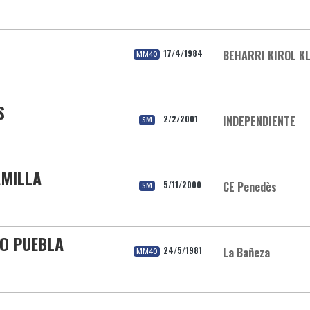
17/4/1984
BEHARRI KIROL K
MM40
S
2/2/2001
INDEPENDIENTE
SM
AMILLA
5/11/2000
CE Penedès
SM
DO PUEBLA
24/5/1981
La Bañeza
MM40