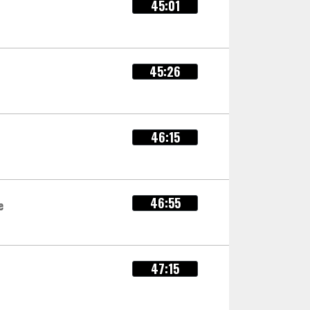
45:01
45:26
46:15
46:55
e
47:15