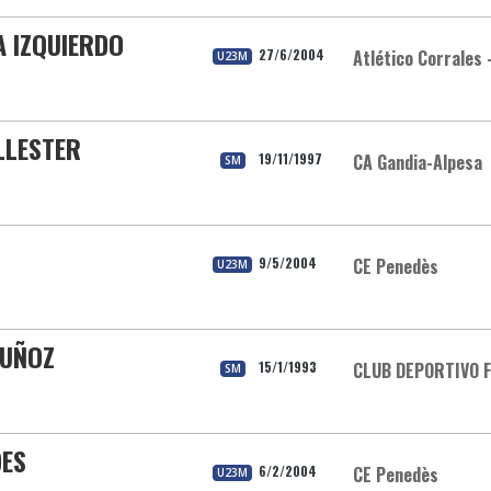
 IZQUIERDO
27/6/2004
Atlético Corrales 
U23M
LLESTER
19/11/1997
CA Gandia-Alpesa
SM
9/5/2004
CE Penedès
U23M
MUÑOZ
15/1/1993
CLUB DEPORTIVO 
SM
DES
6/2/2004
CE Penedès
U23M