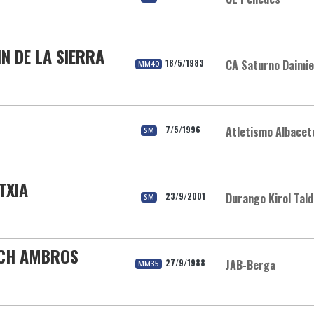
N DE LA SIERRA
18/5/1983
CA Saturno Daimie
MM40
7/5/1996
Atletismo Albacet
SM
TXIA
23/9/2001
Durango Kirol Tal
SM
CH AMBROS
27/9/1988
JAB-Berga
MM35