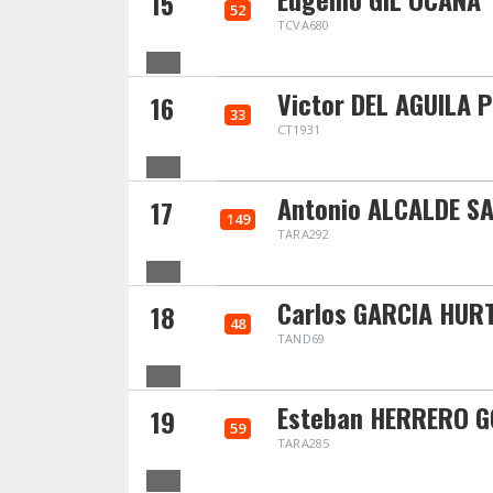
15
52
TCVA680
Victor DEL AGUILA 
16
33
CT1931
Antonio ALCALDE S
17
149
TARA292
Carlos GARCIA HUR
18
48
TAND69
Esteban HERRERO G
19
59
TARA285