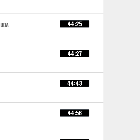
44:25
LUBA
44:27
44:43
44:56