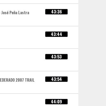
43:36
- José Peña Lastra
43:44
43:53
43:54
FEDERADO 2007 TRAIL
44:09