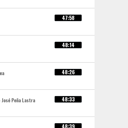
47:58
48:14
48:26
dea
48:33
- José Peña Lastra
48:39