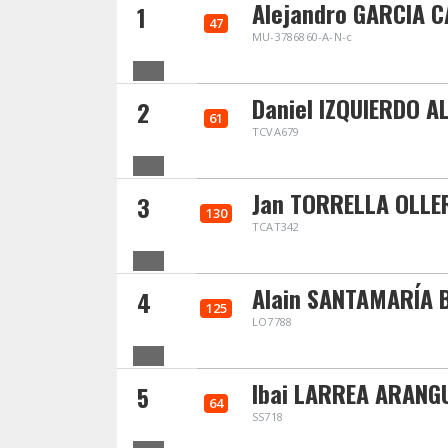
Alejandro GARCIA 
1
47
MU-3786860-A-N-c
Daniel IZQUIERDO 
2
61
TCVA679
Jan TORRELLA OLLE
3
130
TCAT342
Alain SANTAMARÍA 
4
125
LO7788
Ibai LARREA ARANG
5
64
SS718