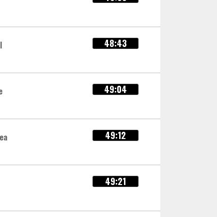
48:43
l
49:04
e
49:12
dea
49:21