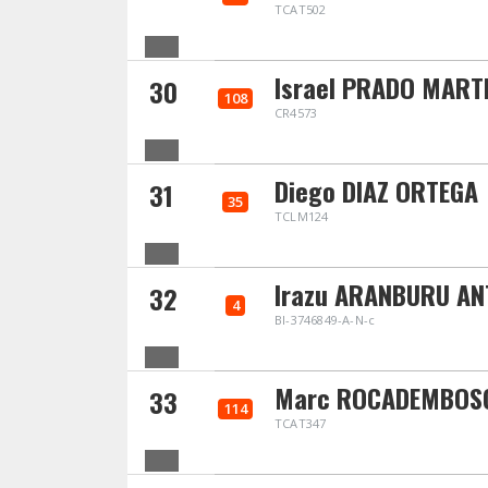
TCAT502
Israel PRADO MARTI
30
108
CR4573
Diego DIAZ ORTEGA
31
35
TCLM124
Irazu ARANBURU AN
32
4
BI-3746849-A-N-c
Marc ROCADEMBOS
33
114
TCAT347