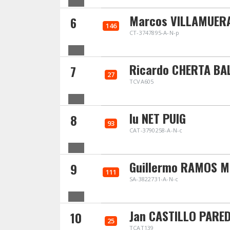
Marcos VILLAMUERA
6
146
CT-3747895-A-N-p
Ricardo CHERTA BA
7
27
TCVA605
Iu NET PUIG
8
93
CAT-3790258-A-N-c
Guillermo RAMOS 
9
111
SA-3822731-A-N-c
Jan CASTILLO PARE
10
25
TCAT139