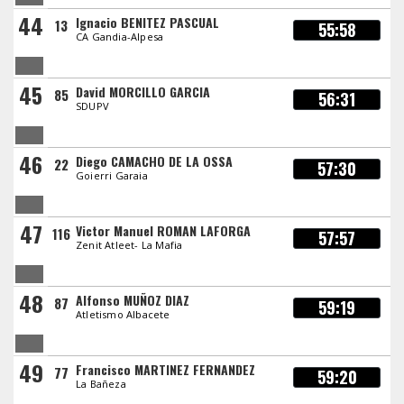
44
Ignacio BENITEZ PASCUAL
13
55:58
CA Gandia-Alpesa
45
David MORCILLO GARCIA
85
56:31
SDUPV
46
Diego CAMACHO DE LA OSSA
22
57:30
Goierri Garaia
47
Victor Manuel ROMAN LAFORGA
116
57:57
Zenit Atleet- La Mafia
48
Alfonso MUÑOZ DIAZ
87
59:19
Atletismo Albacete
49
Francisco MARTINEZ FERNANDEZ
77
59:20
La Bañeza