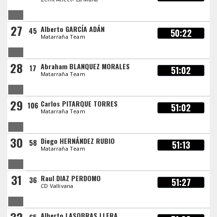
27
Alberto GARCÍA ADÁN
45
50:22
Matarraña Team
28
Abraham BLANQUEZ MORALES
17
51:02
Matarraña Team
29
Carlos PITARQUE TORRES
106
51:02
Matarraña Team
30
Diego HERNÁNDEZ RUBIO
58
51:13
Matarraña Team
31
Raul DIAZ PERDOMO
36
51:27
CD Vallivana
Alberto LASOBRAS LLERA