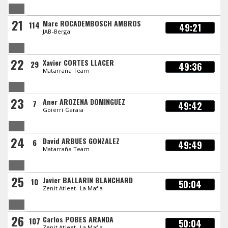
21
Marc ROCADEMBOSCH AMBROS
114
49:21
JAB-Berga
22
Xavier CORTES LLACER
29
49:36
Matarraña Team
23
Aner AROZENA DOMINGUEZ
7
49:42
Goierri Garaia
24
David ARBUES GONZALEZ
6
49:49
Matarraña Team
25
Javier BALLARIN BLANCHARD
10
50:04
Zenit Atleet- La Mafia
26
Carlos POBES ARANDA
107
50:04
Zenit Atleet- La Mafia