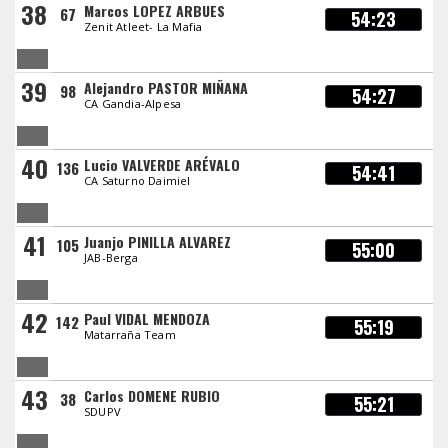
38
Marcos LOPEZ ARBUES
67
54:23
Zenit Atleet- La Mafia
39
Alejandro PASTOR MIÑANA
98
54:27
CA Gandia-Alpesa
40
Lucio VALVERDE ARÉVALO
136
54:41
CA Saturno Daimiel
41
Juanjo PINILLA ALVAREZ
105
55:00
JAB-Berga
42
Paul VIDAL MENDOZA
142
55:19
Matarraña Team
43
Carlos DOMENE RUBIO
38
55:21
SDUPV