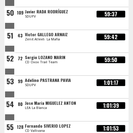
50
Javier RADA RODRÍGUEZ
109
59:37
SDUPV
51
Victor GALLEGO ARNAIZ
43
59:42
Zenit Atleet- La Mafia
52
Sergio LOZANO MARIN
72
59:50
CD Oxox Trail Team
53
Adelino PASTRANA PAVIA
99
1:01:17
SDUPV
54
Jose Maria MIGUELEZ ANTON
80
1:01:39
LEA La Blanca
55
Fernando SIVERIO LOPEZ
128
1:01:53
CD Vallivana