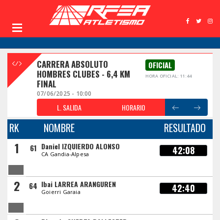
CARRERA ABSOLUTO
OFICIAL
HOMBRES CLUBES - 6,4 KM
HORA OFICIAL: 11:44
FINAL
07/06/2025 - 10:00
L. SALIDA
HORARIO
RK
NOMBRE
RESULTADO
1
Daniel IZQUIERDO ALONSO
61
42:08
CA Gandia-Alpesa
2
Ibai LARREA ARANGUREN
64
42:40
Goierri Garaia