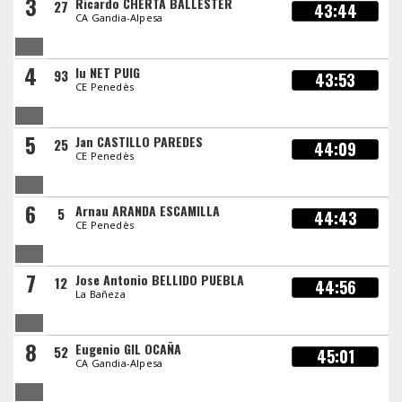
3
Ricardo CHERTA BALLESTER
27
43:44
CA Gandia-Alpesa
4
Iu NET PUIG
93
43:53
CE Penedès
5
Jan CASTILLO PAREDES
25
44:09
CE Penedès
6
Arnau ARANDA ESCAMILLA
5
44:43
CE Penedès
7
Jose Antonio BELLIDO PUEBLA
12
44:56
La Bañeza
8
Eugenio GIL OCAÑA
52
45:01
CA Gandia-Alpesa