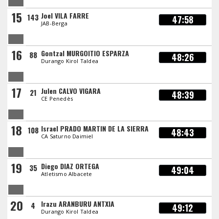
15
Joel VILA FARRE
143
47:58
JAB-Berga
16
Gontzal MURGOITIO ESPARZA
88
48:26
Durango Kirol Taldea
17
Julen CALVO VIGARA
21
48:39
CE Penedès
18
Israel PRADO MARTIN DE LA SIERRA
108
48:43
CA Saturno Daimiel
19
Diego DIAZ ORTEGA
35
49:04
Atletismo Albacete
20
Irazu ARANBURU ANTXIA
4
49:12
Durango Kirol Taldea