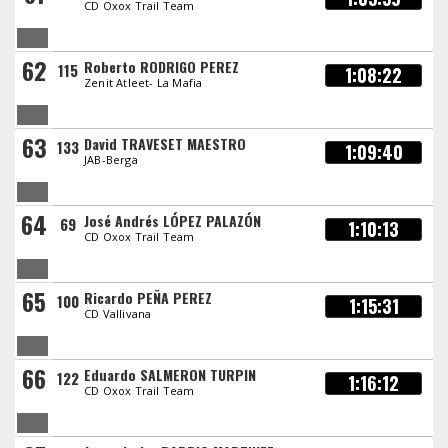
CD Oxox Trail Team
62
Roberto RODRIGO PEREZ
115
1:08:22
Zenit Atleet- La Mafia
63
David TRAVESET MAESTRO
133
1:09:40
JAB-Berga
64
José Andrés LÓPEZ PALAZÓN
69
1:10:13
CD Oxox Trail Team
65
Ricardo PEÑA PEREZ
100
1:15:31
CD Vallivana
66
Eduardo SALMERON TURPIN
122
1:16:12
CD Oxox Trail Team