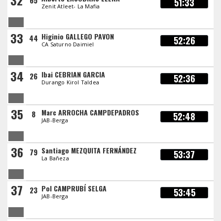
32
65
51:33
Zenit Atleet- La Mafia
33
Higinio GALLEGO PAVON
44
52:26
CA Saturno Daimiel
34
Ibai CEBRIAN GARCIA
26
52:36
Durango Kirol Taldea
35
Marc ARROCHA CAMPDEPADROS
8
52:48
JAB-Berga
36
Santiago MEZQUITA FERNÁNDEZ
79
53:37
La Bañeza
37
Pol CAMPRUBÍ SELGA
23
53:45
JAB-Berga