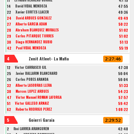
11
Esteban HERRERO GÓRRIZ
47:15
14
David VIDAL MENDOZA
47:55
22
Xavier CORTES LLACER
49:36
24
David ARBUES GONZALEZ
49:49
27
Alberto GARCÍA ADÁN
50:22
28
Abraham BLANQUEZ MORALES
51:02
29
Carlos PITARQUE TORRES
51:02
30
Diego HERNÁNDEZ RUBIO
51:13
42
Paul VIDAL MENDOZA
55:19
4
Zenit Atleet- La Mafia
2:27:46
12
Victor CARRASCO GIL
47:38
25
Javier BALLARIN BLANCHARD
50:04
26
Carlos POBES ARANDA
50:04
32
Alberto LASOBRAS LLERA
51:33
38
Marcos LOPEZ ARBUES
54:23
47
Victor Manuel ROMAN LAFORGA
57:57
51
Victor GALLEGO ARNAIZ
59:42
62
Roberto RODRIGO PEREZ
1:08:22
5
Goierri Garaia
2:29:52
2
Ibai LARREA ARANGUREN
42:40