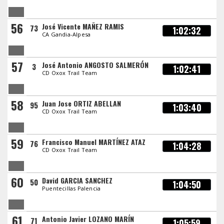
56
José Vicente MAÑEZ RAMIS
73
1:02:32
CA Gandia-Alpesa
57
José Antonio ANGOSTO SALMERÓN
3
1:02:41
CD Oxox Trail Team
58
Juan Jose ORTIZ ABELLAN
95
1:03:40
CD Oxox Trail Team
59
Francisco Manuel MARTÍNEZ ATAZ
76
1:04:28
CD Oxox Trail Team
60
David GARCIA SANCHEZ
50
1:04:50
Puentecillas Palencia
61
Antonio Javier LOZANO MARÍN
71
1:05:59