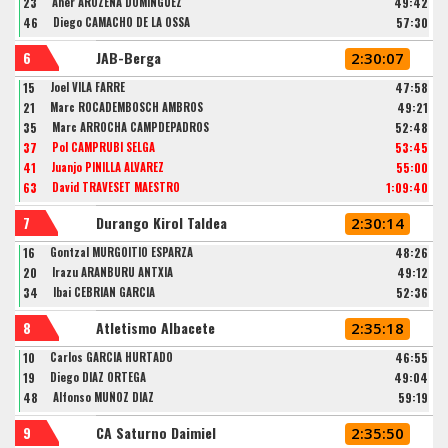
23
Aner AROZENA DOMINGUEZ
49:42
46
Diego CAMACHO DE LA OSSA
57:30
6
JAB-Berga
2:30:07
15
Joel VILA FARRE
47:58
21
Marc ROCADEMBOSCH AMBROS
49:21
35
Marc ARROCHA CAMPDEPADROS
52:48
37
Pol CAMPRUBÍ SELGA
53:45
41
Juanjo PINILLA ALVAREZ
55:00
63
David TRAVESET MAESTRO
1:09:40
7
Durango Kirol Taldea
2:30:14
16
Gontzal MURGOITIO ESPARZA
48:26
20
Irazu ARANBURU ANTXIA
49:12
34
Ibai CEBRIAN GARCIA
52:36
8
Atletismo Albacete
2:35:18
10
Carlos GARCIA HURTADO
46:55
19
Diego DIAZ ORTEGA
49:04
48
Alfonso MUÑOZ DIAZ
59:19
9
CA Saturno Daimiel
2:35:50