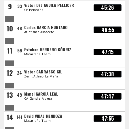
9
Victor DEL AGUILA PELLICER
33
45:26
CE Penedès
10
Carlos GARCIA HURTADO
48
46:55
Atletismo Albacete
11
Esteban HERRERO GÓRRIZ
59
47:15
Matarraña Team
12
Victor CARRASCO GIL
24
47:38
Zenit Atleet- La Mafia
13
Manel GARCIA LEAL
49
47:47
CA Gandia-Alpesa
14
David VIDAL MENDOZA
141
47:55
Matarraña Team