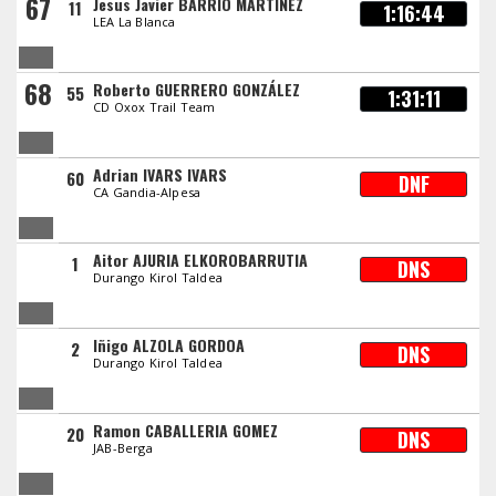
67
Jesus Javier BARRIO MARTINEZ
11
1:16:44
LEA La Blanca
68
Roberto GUERRERO GONZÁLEZ
55
1:31:11
CD Oxox Trail Team
Adrian IVARS IVARS
60
DNF
CA Gandia-Alpesa
Aitor AJURIA ELKOROBARRUTIA
1
DNS
Durango Kirol Taldea
Iñigo ALZOLA GORDOA
2
DNS
Durango Kirol Taldea
Ramon CABALLERIA GOMEZ
20
DNS
JAB-Berga