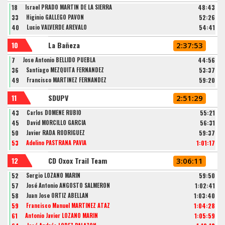
18
Israel PRADO MARTIN DE LA SIERRA
48:43
33
Higinio GALLEGO PAVON
52:26
40
Lucio VALVERDE ARÉVALO
54:41
10
La Bañeza
2:37:53
7
Jose Antonio BELLIDO PUEBLA
44:56
36
Santiago MEZQUITA FERNÁNDEZ
53:37
49
Francisco MARTINEZ FERNANDEZ
59:20
11
SDUPV
2:51:29
43
Carlos DOMENE RUBIO
55:21
45
David MORCILLO GARCIA
56:31
50
Javier RADA RODRÍGUEZ
59:37
53
Adelino PASTRANA PAVIA
1:01:17
12
CD Oxox Trail Team
3:06:11
52
Sergio LOZANO MARIN
59:50
57
José Antonio ANGOSTO SALMERÓN
1:02:41
58
Juan Jose ORTIZ ABELLAN
1:03:40
59
Francisco Manuel MARTÍNEZ ATAZ
1:04:28
61
Antonio Javier LOZANO MARÍN
1:05:59