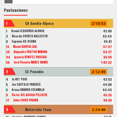
Puntuaciones
1
CA Gandia-Alpesa
2:10:53
1
Daniel IZQUIERDO ALONSO
42:08
3
Ricardo CHERTA BALLESTER
43:44
8
Eugenio GIL OCAÑA
45:01
13
Manel GARCIA LEAL
47:47
39
Alejandro PASTOR MIÑANA
54:27
44
Ignacio BENITEZ PASCUAL
55:58
56
José Vicente MAÑEZ RAMIS
1:02:32
2
CE Penedès
2:12:45
4
Iu NET PUIG
43:53
5
Jan CASTILLO PAREDES
44:09
6
Arnau ARANDA ESCAMILLA
44:43
9
Victor DEL AGUILA PELLICER
45:26
17
Julen CALVO VIGARA
48:39
3
Matarraña Team
2:24:46