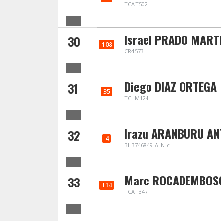
TCAT502
Israel PRADO MARTI
30
108
CR4573
Diego DIAZ ORTEGA
31
35
TCLM124
Irazu ARANBURU AN
32
4
BI-3746849-A-N-c
Marc ROCADEMBOS
33
114
TCAT347