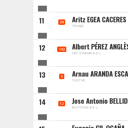
Aritz EGEA CACERES
11
39
TPVA82
Albert PÉREZ ANGLÈ
12
102
CAT-3764545-A-E-c
Arnau ARANDA ESC
13
5
TCAT141
Jose Antonio BELLI
14
12
M-3713742-A-E-c
Eugenio GIL OCAÑA