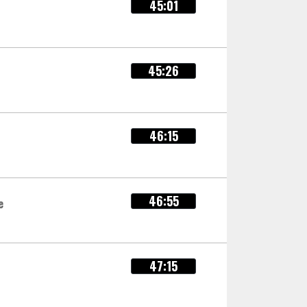
45:01
45:26
46:15
46:55
e
47:15