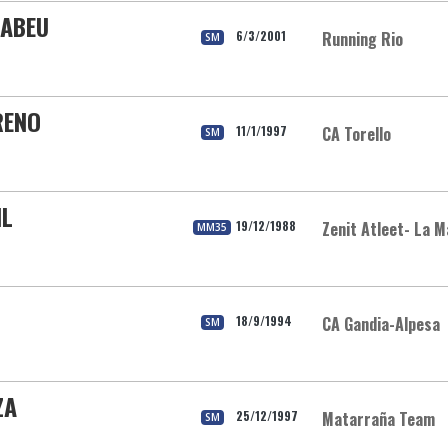
NABEU
6/3/2001
Running Rio
SM
RENO
11/1/1997
CA Torello
SM
IL
19/12/1988
Zenit Atleet- La M
MM35
18/9/1994
CA Gandia-Alpesa
SM
ZA
25/12/1997
Matarraña Team
SM