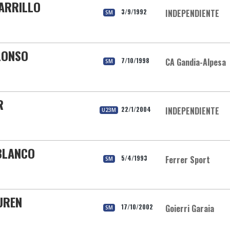
CARRILLO
3/9/1992
INDEPENDIENTE
SM
ALONSO
7/10/1998
CA Gandia-Alpesa
SM
R
22/1/2004
INDEPENDIENTE
U23M
BLANCO
5/4/1993
Ferrer Sport
SM
UREN
17/10/2002
Goierri Garaia
SM