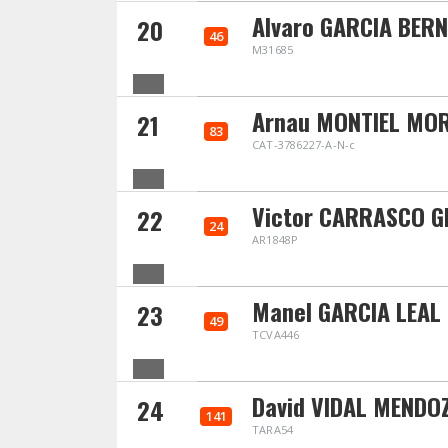
Alvaro GARCIA BER
20
46
M31685
Arnau MONTIEL MO
21
83
CAT-3786227-A-N-c
Victor CARRASCO G
22
24
AR1848P
Manel GARCIA LEAL
23
49
TCVA446
David VIDAL MENDO
24
141
TARA54