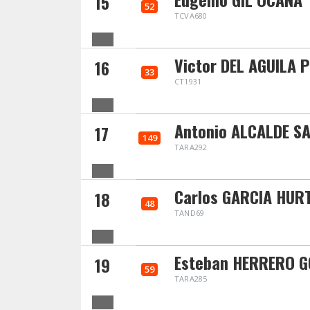
15
52
TCVA680
Victor DEL AGUILA 
16
33
CT1931
Antonio ALCALDE S
17
149
TARA292
Carlos GARCIA HUR
18
48
TAND69
Esteban HERRERO G
19
59
TARA285