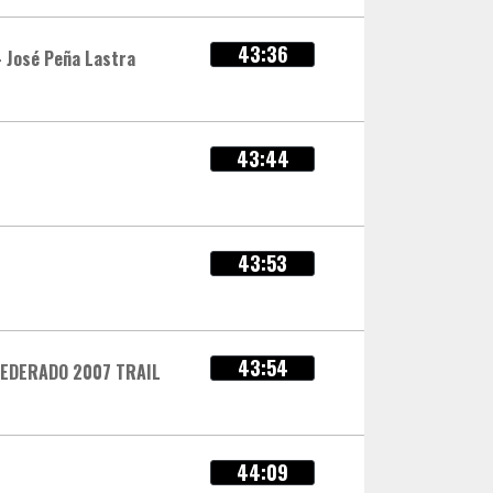
43:36
- José Peña Lastra
43:44
43:53
43:54
FEDERADO 2007 TRAIL
44:09