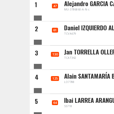
Alejandro GARCIA 
1
47
MU-3786860-A-N-c
Daniel IZQUIERDO 
2
61
TCVA679
Jan TORRELLA OLLE
3
130
TCAT342
Alain SANTAMARÍA 
4
125
LO7788
Ibai LARREA ARANG
5
64
SS718