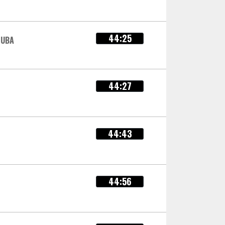
44:25
LUBA
44:27
44:43
44:56