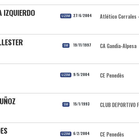
 IZQUIERDO
27/6/2004
Atlético Corrales 
U23M
LLESTER
19/11/1997
CA Gandia-Alpesa
SM
9/5/2004
CE Penedès
U23M
MUÑOZ
15/1/1993
CLUB DEPORTIVO 
SM
DES
6/2/2004
CE Penedès
U23M