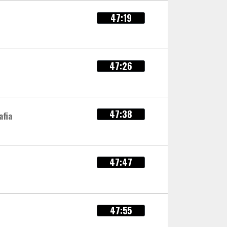
47:19
47:26
47:38
afia
47:47
47:55