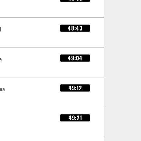
48:43
l
49:04
e
49:12
dea
49:21