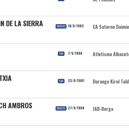
N DE LA SIERRA
18/5/1983
CA Saturno Daimie
MM40
7/5/1996
Atletismo Albacet
SM
TXIA
23/9/2001
Durango Kirol Tal
SM
CH AMBROS
27/9/1988
JAB-Berga
MM35