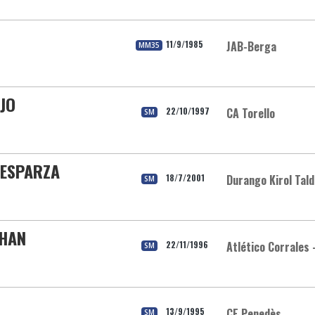
11/9/1985
JAB-Berga
MM35
EJO
22/10/1997
CA Torello
SM
 ESPARZA
18/7/2001
Durango Kirol Tal
SM
CHAN
22/11/1996
Atlético Corrales 
SM
13/9/1995
CE Penedès
SM