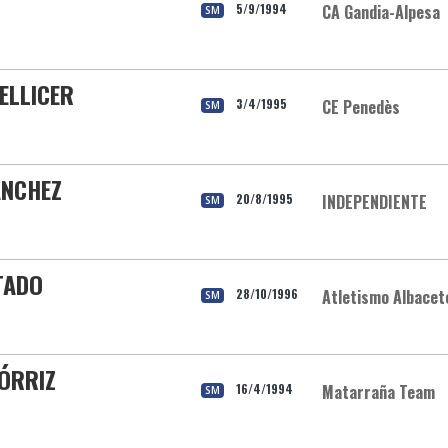
5/9/1994
CA Gandia-Alpesa
SM
PELLICER
3/4/1995
CE Penedès
SM
ANCHEZ
20/8/1995
INDEPENDIENTE
SM
TADO
28/10/1996
Atletismo Albacet
SM
ÓRRIZ
16/4/1994
Matarraña Team
SM