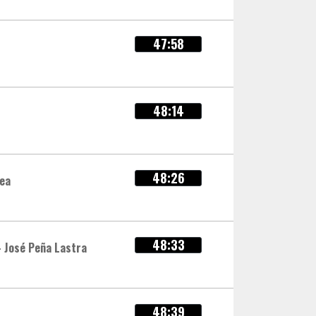
47:58
48:14
48:26
dea
48:33
- José Peña Lastra
48:39