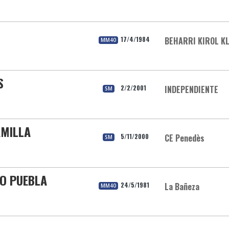
17/4/1984
BEHARRI KIROL K
MM40
S
2/2/2001
INDEPENDIENTE
SM
AMILLA
5/11/2000
CE Penedès
SM
DO PUEBLA
24/5/1981
La Bañeza
MM40