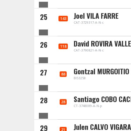
Joel VILA FARRE
25
143
CAT-3729317-A-N-c
David ROVIRA VALL
26
118
CAT-3790821-A-N-c
Gontzal MURGOITIO
27
88
BI53258
Santiago COBO CA
28
28
CT-3748089-A-N-p
Julen CALVO VIGARA
29
21