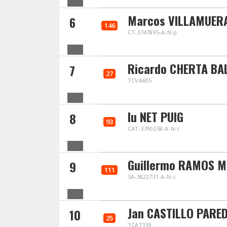
Marcos VILLAMUERA
6
146
CT-3747895-A-N-p
Ricardo CHERTA BA
7
27
TCVA605
Iu NET PUIG
8
93
CAT-3790258-A-N-c
Guillermo RAMOS 
9
111
SA-3822731-A-N-c
Jan CASTILLO PARE
10
25
TCAT139