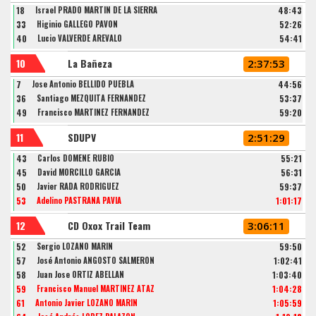
18
Israel PRADO MARTIN DE LA SIERRA
48:43
33
Higinio GALLEGO PAVON
52:26
40
Lucio VALVERDE ARÉVALO
54:41
10
La Bañeza
2:37:53
7
Jose Antonio BELLIDO PUEBLA
44:56
36
Santiago MEZQUITA FERNÁNDEZ
53:37
49
Francisco MARTINEZ FERNANDEZ
59:20
11
SDUPV
2:51:29
43
Carlos DOMENE RUBIO
55:21
45
David MORCILLO GARCIA
56:31
50
Javier RADA RODRÍGUEZ
59:37
53
Adelino PASTRANA PAVIA
1:01:17
12
CD Oxox Trail Team
3:06:11
52
Sergio LOZANO MARIN
59:50
57
José Antonio ANGOSTO SALMERÓN
1:02:41
58
Juan Jose ORTIZ ABELLAN
1:03:40
59
Francisco Manuel MARTÍNEZ ATAZ
1:04:28
61
Antonio Javier LOZANO MARÍN
1:05:59