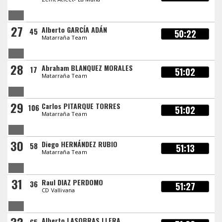
27
Alberto GARCÍA ADÁN
45
50:22
Matarraña Team
28
Abraham BLANQUEZ MORALES
17
51:02
Matarraña Team
29
Carlos PITARQUE TORRES
106
51:02
Matarraña Team
30
Diego HERNÁNDEZ RUBIO
58
51:13
Matarraña Team
31
Raul DIAZ PERDOMO
36
51:27
CD Vallivana
Alberto LASOBRAS LLERA