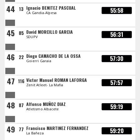
44
Ignacio BENITEZ PASCUAL
13
55:58
CA Gandia-Alpesa
45
David MORCILLO GARCIA
85
56:31
SDUPV
46
Diego CAMACHO DE LA OSSA
22
57:30
Goierri Garaia
47
Victor Manuel ROMAN LAFORGA
116
57:57
Zenit Atleet- La Mafia
48
Alfonso MUÑOZ DIAZ
87
59:19
Atletismo Albacete
49
Francisco MARTINEZ FERNANDEZ
77
59:20
La Bañeza