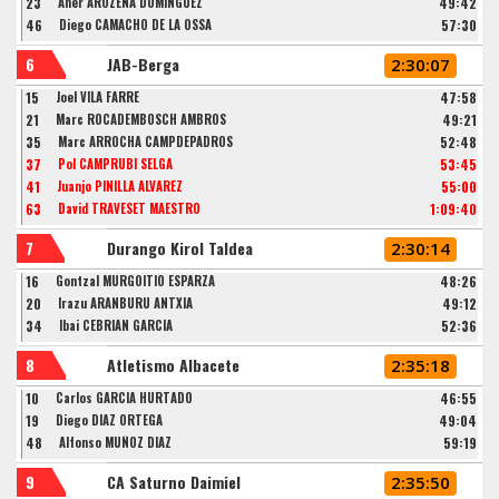
23
Aner AROZENA DOMINGUEZ
49:42
46
Diego CAMACHO DE LA OSSA
57:30
6
JAB-Berga
2:30:07
15
Joel VILA FARRE
47:58
21
Marc ROCADEMBOSCH AMBROS
49:21
35
Marc ARROCHA CAMPDEPADROS
52:48
37
Pol CAMPRUBÍ SELGA
53:45
41
Juanjo PINILLA ALVAREZ
55:00
63
David TRAVESET MAESTRO
1:09:40
7
Durango Kirol Taldea
2:30:14
16
Gontzal MURGOITIO ESPARZA
48:26
20
Irazu ARANBURU ANTXIA
49:12
34
Ibai CEBRIAN GARCIA
52:36
8
Atletismo Albacete
2:35:18
10
Carlos GARCIA HURTADO
46:55
19
Diego DIAZ ORTEGA
49:04
48
Alfonso MUÑOZ DIAZ
59:19
9
CA Saturno Daimiel
2:35:50