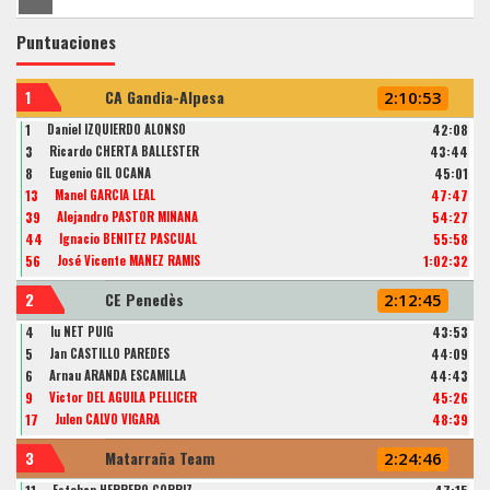
Puntuaciones
1
CA Gandia-Alpesa
2:10:53
1
Daniel IZQUIERDO ALONSO
42:08
3
Ricardo CHERTA BALLESTER
43:44
8
Eugenio GIL OCAÑA
45:01
13
Manel GARCIA LEAL
47:47
39
Alejandro PASTOR MIÑANA
54:27
44
Ignacio BENITEZ PASCUAL
55:58
56
José Vicente MAÑEZ RAMIS
1:02:32
2
CE Penedès
2:12:45
4
Iu NET PUIG
43:53
5
Jan CASTILLO PAREDES
44:09
6
Arnau ARANDA ESCAMILLA
44:43
9
Victor DEL AGUILA PELLICER
45:26
17
Julen CALVO VIGARA
48:39
3
Matarraña Team
2:24:46