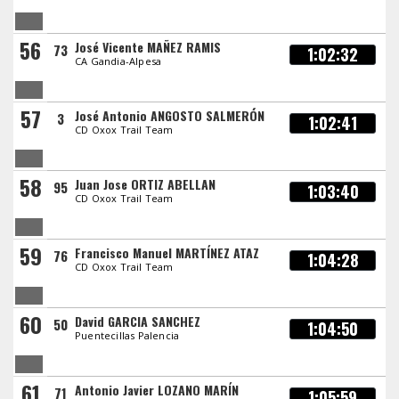
56
José Vicente MAÑEZ RAMIS
73
1:02:32
CA Gandia-Alpesa
57
José Antonio ANGOSTO SALMERÓN
3
1:02:41
CD Oxox Trail Team
58
Juan Jose ORTIZ ABELLAN
95
1:03:40
CD Oxox Trail Team
59
Francisco Manuel MARTÍNEZ ATAZ
76
1:04:28
CD Oxox Trail Team
60
David GARCIA SANCHEZ
50
1:04:50
Puentecillas Palencia
61
Antonio Javier LOZANO MARÍN
71
1:05:59