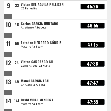
9
Victor DEL AGUILA PELLICER
33
45:26
CE Penedès
10
Carlos GARCIA HURTADO
48
46:55
Atletismo Albacete
11
Esteban HERRERO GÓRRIZ
59
47:15
Matarraña Team
12
Victor CARRASCO GIL
24
47:38
Zenit Atleet- La Mafia
13
Manel GARCIA LEAL
49
47:47
CA Gandia-Alpesa
14
David VIDAL MENDOZA
141
47:55
Matarraña Team