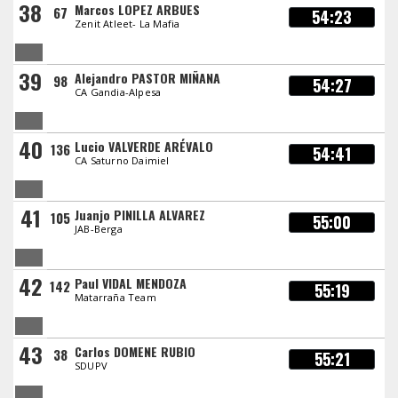
38
Marcos LOPEZ ARBUES
67
54:23
Zenit Atleet- La Mafia
39
Alejandro PASTOR MIÑANA
98
54:27
CA Gandia-Alpesa
40
Lucio VALVERDE ARÉVALO
136
54:41
CA Saturno Daimiel
41
Juanjo PINILLA ALVAREZ
105
55:00
JAB-Berga
42
Paul VIDAL MENDOZA
142
55:19
Matarraña Team
43
Carlos DOMENE RUBIO
38
55:21
SDUPV