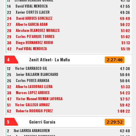
11
Esteban HERRERO GÓRRIZ
47:15
14
David VIDAL MENDOZA
47:55
22
Xavier CORTES LLACER
49:36
24
David ARBUES GONZALEZ
49:49
27
Alberto GARCÍA ADÁN
50:22
28
Abraham BLANQUEZ MORALES
51:02
29
Carlos PITARQUE TORRES
51:02
30
Diego HERNÁNDEZ RUBIO
51:13
42
Paul VIDAL MENDOZA
55:19
4
Zenit Atleet- La Mafia
2:27:46
12
Victor CARRASCO GIL
47:38
25
Javier BALLARIN BLANCHARD
50:04
26
Carlos POBES ARANDA
50:04
32
Alberto LASOBRAS LLERA
51:33
38
Marcos LOPEZ ARBUES
54:23
47
Victor Manuel ROMAN LAFORGA
57:57
51
Victor GALLEGO ARNAIZ
59:42
62
Roberto RODRIGO PEREZ
1:08:22
5
Goierri Garaia
2:29:52
2
Ibai LARREA ARANGUREN
42:40