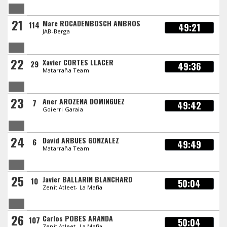
21
Marc ROCADEMBOSCH AMBROS
114
49:21
JAB-Berga
22
Xavier CORTES LLACER
29
49:36
Matarraña Team
23
Aner AROZENA DOMINGUEZ
7
49:42
Goierri Garaia
24
David ARBUES GONZALEZ
6
49:49
Matarraña Team
25
Javier BALLARIN BLANCHARD
10
50:04
Zenit Atleet- La Mafia
26
Carlos POBES ARANDA
107
50:04
Zenit Atleet- La Mafia