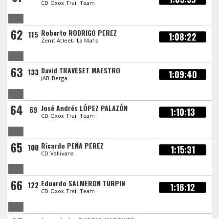
CD Oxox Trail Team
62
Roberto RODRIGO PEREZ
115
1:08:22
Zenit Atleet- La Mafia
63
David TRAVESET MAESTRO
133
1:09:40
JAB-Berga
64
José Andrés LÓPEZ PALAZÓN
69
1:10:13
CD Oxox Trail Team
65
Ricardo PEÑA PEREZ
100
1:15:31
CD Vallivana
66
Eduardo SALMERON TURPIN
122
1:16:12
CD Oxox Trail Team