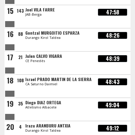
15
Joel VILA FARRE
143
47:58
JAB-Berga
16
Gontzal MURGOITIO ESPARZA
88
48:26
Durango Kirol Taldea
17
Julen CALVO VIGARA
21
48:39
CE Penedès
18
Israel PRADO MARTIN DE LA SIERRA
108
48:43
CA Saturno Daimiel
19
Diego DIAZ ORTEGA
35
49:04
Atletismo Albacete
20
Irazu ARANBURU ANTXIA
4
49:12
Durango Kirol Taldea