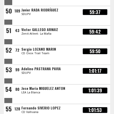
50
Javier RADA RODRÍGUEZ
109
59:37
SDUPV
51
Victor GALLEGO ARNAIZ
43
59:42
Zenit Atleet- La Mafia
52
Sergio LOZANO MARIN
72
59:50
CD Oxox Trail Team
53
Adelino PASTRANA PAVIA
99
1:01:17
SDUPV
54
Jose Maria MIGUELEZ ANTON
80
1:01:39
LEA La Blanca
55
Fernando SIVERIO LOPEZ
128
1:01:53
CD Vallivana