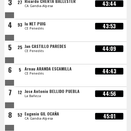
3
Ricardo CHERTA BALLESTER
27
43:44
CA Gandia-Alpesa
4
Iu NET PUIG
93
43:53
CE Penedès
5
Jan CASTILLO PAREDES
25
44:09
CE Penedès
6
Arnau ARANDA ESCAMILLA
5
44:43
CE Penedès
7
Jose Antonio BELLIDO PUEBLA
12
44:56
La Bañeza
8
Eugenio GIL OCAÑA
52
45:01
CA Gandia-Alpesa