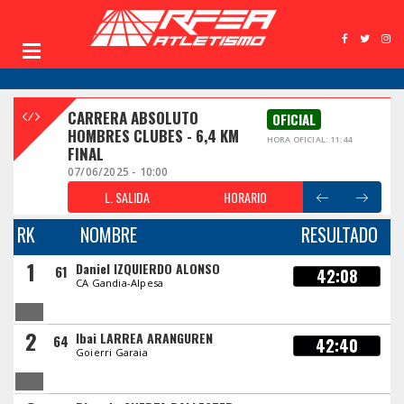
CARRERA ABSOLUTO
OFICIAL
HOMBRES CLUBES - 6,4 KM
HORA OFICIAL: 11:44
FINAL
07/06/2025 - 10:00
L. SALIDA
HORARIO
RK
NOMBRE
RESULTADO
1
Daniel IZQUIERDO ALONSO
61
42:08
CA Gandia-Alpesa
2
Ibai LARREA ARANGUREN
64
42:40
Goierri Garaia