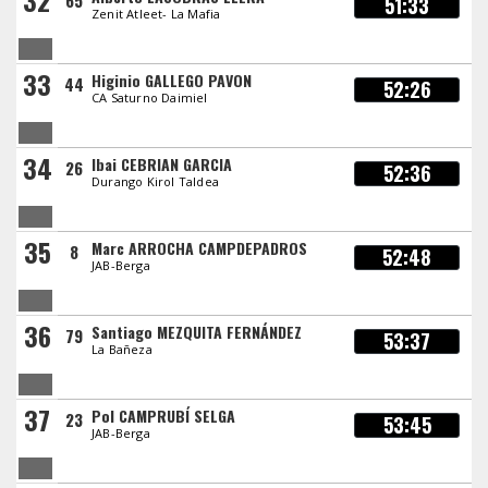
32
65
51:33
Zenit Atleet- La Mafia
33
Higinio GALLEGO PAVON
44
52:26
CA Saturno Daimiel
34
Ibai CEBRIAN GARCIA
26
52:36
Durango Kirol Taldea
35
Marc ARROCHA CAMPDEPADROS
8
52:48
JAB-Berga
36
Santiago MEZQUITA FERNÁNDEZ
79
53:37
La Bañeza
37
Pol CAMPRUBÍ SELGA
23
53:45
JAB-Berga