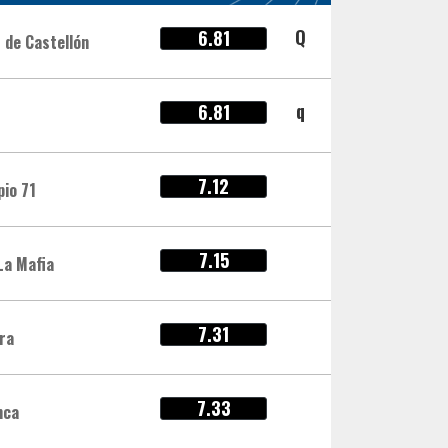
Q
6.81
 de Castellón
q
6.81
7.12
io 71
7.15
La Mafia
7.31
ra
7.33
nca