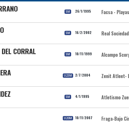
ERRANO
26/1/1995
Facsa - Playas
SM
RO
16/2/2002
Real Sociedad
SM
Z DEL CORRAL
10/11/1999
Alcampo Scorp
SM
MERA
2/7/2004
Zenit Atleet- 
U23M
NDEZ
4/1/1995
Atletismo Zue
SM
10/11/2007
Fraga-Bajo Ci
U20M