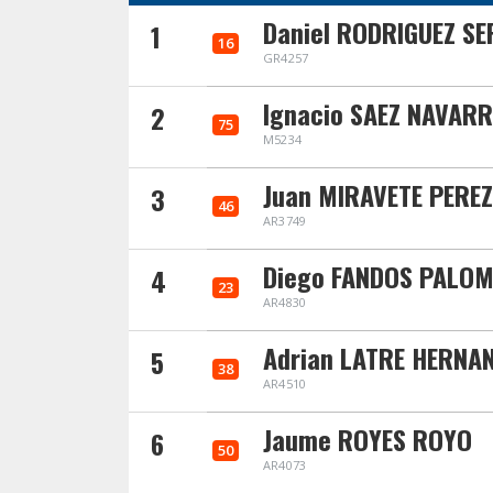
Daniel RODRIGUEZ S
1
16
GR4257
Ignacio SAEZ NAVAR
2
75
M5234
Juan MIRAVETE PERE
3
46
AR3749
Diego FANDOS PALO
4
23
AR4830
Adrian LATRE HERNA
5
38
AR4510
Jaume ROYES ROYO
6
50
AR4073