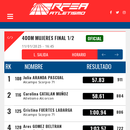
400M MUJERES FINAL 1/2
OFICIAL
11/01/2025 - 16:45
L. SALIDA
HORARIO
RK
NOMBRE
RESULTADO
1
Julia ARANDA PASCUAL
108
57.83
911
Alcampo Scorpio 71
2
Carolina CATALAN MUÑOZ
116
58.61
884
Atletismo Alcorcon
3
Cristina FUERTES LABARGA
125
1:00.94
806
Alcampo Scorpio 71
4
Ares GOMEZ BELTRAN
128
1:03.57
722