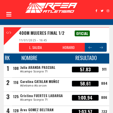
400M MUJERES FINAL 1/2
OFICIAL
11/01/2025 - 16:45
L. SALIDA
HORARIO
RK
NOMBRE
RESULTADO
1
Julia ARANDA PASCUAL
108
57.83
911
Alcampo Scorpio 71
2
Carolina CATALAN MUÑOZ
116
58.61
884
Atletismo Alcorcon
3
Cristina FUERTES LABARGA
125
1:00.94
806
Alcampo Scorpio 71
4
Ares GOMEZ BELTRAN
128
1:03.57
722