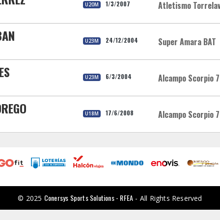
1/3/2007
Atletismo Torrela
U20M
BAN
24/12/2004
Super Amara BAT
U23M
ES
6/3/2004
Alcampo Scorpio 7
U23M
DREGO
17/6/2008
Alcampo Scorpio 7
U18M
Conersys Sports Solutions - RFEA
© 2025
- All Rights Reserved