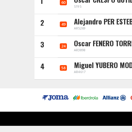
1
60
S195
Alejandro PER ESTE
2
49
AR5269
Oscar FENERO TORR
3
24
AR3898
Miguel YUBERO MO
4
58
AR4617