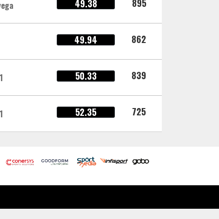
895
49.38
vega
862
49.94
839
50.33
1
725
52.35
1