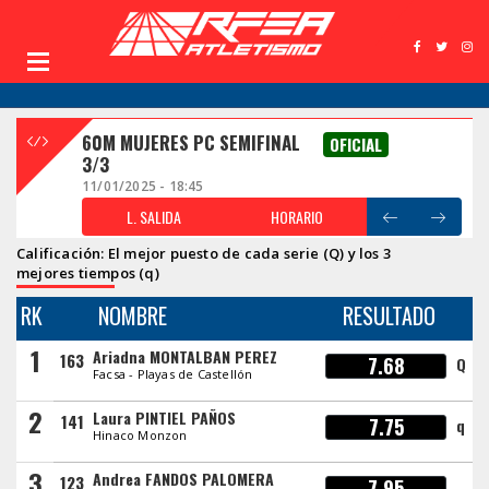
60M MUJERES PC SEMIFINAL
OFICIAL
3/3
11/01/2025 - 18:45
L. SALIDA
HORARIO
Calificación: El mejor puesto de cada serie (Q) y los 3
mejores tiempos (q)
RK
NOMBRE
RESULTADO
1
Ariadna MONTALBAN PEREZ
163
7.68
Q
Facsa - Playas de Castellón
2
Laura PINTIEL PAÑOS
141
7.75
q
Hinaco Monzon
3
Andrea FANDOS PALOMERA
123
7.95