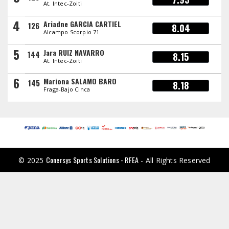
At. Intec-Zoiti
4
Ariadne GARCIA CARTIEL
126
8.04
Alcampo Scorpio 71
5
Jara RUIZ NAVARRO
144
8.15
At. Intec-Zoiti
6
Mariona SALAMO BARO
145
8.18
Fraga-Bajo Cinca
Conersys Sports Solutions - RFEA
© 2025
- All Rights Reserved