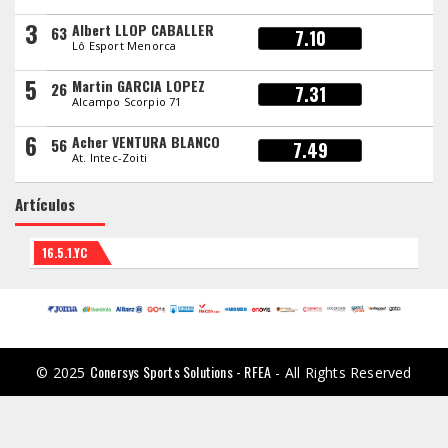
3
Albert LLOP CABALLER
63
7.10
Lô Esport Menorca
5
Martin GARCIA LOPEZ
26
7.31
Alcampo Scorpio 71
6
Acher VENTURA BLANCO
56
7.49
At. Intec-Zoiti
Artículos
16.5.1.YC
Conersys Sports Solutions - RFEA
© 2025
- All Rights Reserved