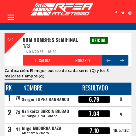
60M HOMBRES SEMIFINAL
OFICIAL
1/3
11/01/2025 - 18:20
L. SALIDA
HORARIO
Calificación: El mejor puesto de cada serie (Q) y los 3
mejores tiempos (q)
RK
NOMBRE
RESULTADO
1
76
6.79
Q
Sergio LOPEZ BARRANCO
2
Garikoitz GARCIA BILBAO
79
7.04
q
Durango Kirol Taldea
3
Iñigo MADURGA DAZA
41
7.10
16.5.1.YC
Atletismo Zuera