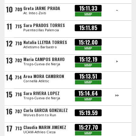
10
15:11.33
Greta JARNE PRADA
709
~
At. Intec-Zoiti
MMP
11
Sara PRADOS TORRES
715
15:11.85
Puentecillas Palencia
12
15:12.00
Natalia LLEYDA TORRES
710
Atletismo Barbastro
MMP
13
15:12.19
Maria CAMPOS BRAVO
702
>
Trops-Cueva de Nerja
MMP
14
15:13.51
Aroa MORA CAMBRON
714
Cornellà Atlètic
MMP
15
15:14.64
Sara RIVERA LOPEZ
716
>>
Trops-Cueva de Nerja
MMP
16
Carla GARCIA GONZALEZ
707
15:19.59
Wolves Born to Run
17
15:27.70
Claudia MARIN JIMENEZ
713
UCAM-Athleo Cieza
MMP