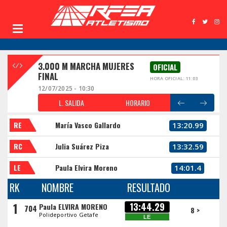
3.000 M MARCHA MUJERES
OFICIAL
FINAL
HORA OFICIAL: 11:03
12/07/2025 - 10:30
L. SALIDA
HORARIO
RE
María Vasco Gallardo
13:20.99
RC
Julia Suárez Piza
13:32.59
LE
Paula Elvira Moreno
14:01.4
RK
NOMBRE
RESULTADO
1
13:44.29
Paula ELVIRA MORENO
704
8 >
Polideportivo Getafe
LE