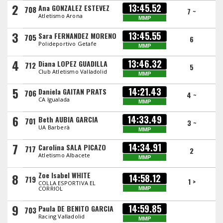
2
13:45.52
Ana GONZALEZ ESTEVEZ
708
7 ~
Atletismo Arona
MMP
3
13:45.55
Sara FERNANDEZ MORENO
705
6
Polideportivo Getafe
MMP
4
13:46.32
Diana LOPEZ GUADILLA
712
5
Club Atletismo Valladolid
MMP
5
14:21.43
Daniela GAITAN PRATS
706
4 ~
CA Igualada
MMP
6
14:33.49
Beth AUBIA GARCIA
701
3 ~
UA Barberà
MMP
7
14:34.91
Carolina SALA PICAZO
717
2
Atletismo Albacete
MMP
Zoe Isabel WHITE
8
14:58.12
719
1 >
COLLA ESPORTIVA EL
CORRIOL
MMP
9
14:59.85
Paula DE BENITO GARCIA
703
Racing Valladolid
MMP