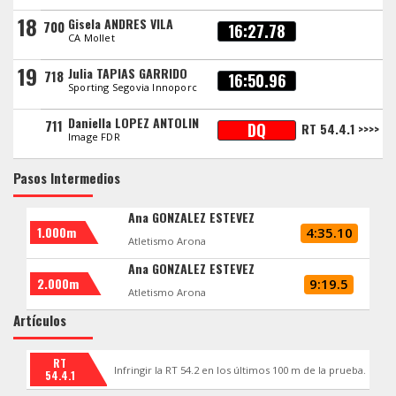
18
Gisela ANDRES VILA
700
16:27.78
CA Mollet
19
Julia TAPIAS GARRIDO
718
16:50.96
Sporting Segovia Innoporc
Daniella LOPEZ ANTOLIN
711
DQ
RT 54.4.1 >>>>
Image FDR
Pasos Intermedios
Ana GONZALEZ ESTEVEZ
1.000m
4:35.10
Atletismo Arona
Ana GONZALEZ ESTEVEZ
2.000m
9:19.5
Atletismo Arona
Artículos
RT
Infringir la RT 54.2 en los últimos 100 m de la prueba.
54.4.1