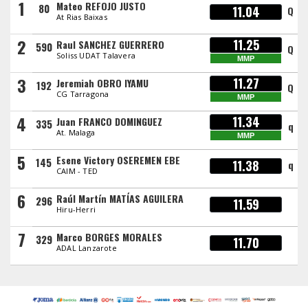
1
Mateo REFOJO JUSTO
80
11.04
Q
At Rias Baixas
2
11.25
Raul SANCHEZ GUERRERO
590
Q
Soliss UDAT Talavera
MMP
3
11.27
Jeremiah OBRO IYAMU
192
Q
CG Tarragona
MMP
4
11.34
Juan FRANCO DOMINGUEZ
335
q
At. Malaga
MMP
5
Esene Victory OSEREMEN EBE
145
11.38
q
CAIM - TED
6
Raúl Martín MATÍAS AGUILERA
296
11.59
Hiru-Herri
7
Marco BORGES MORALES
329
11.70
ADAL Lanzarote