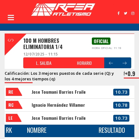
100 M HOMBRES
OFICIAL
ELIMINATORIA 1/4
HORA OFICIAL: 11:19
12/07/2025 - 11:15
L. SALIDA
HORARIO
+0.9
Calificación: Los 3 mejores puestos de cada serie (Q) y
los 4 mejores tiempos (q)
RE
Jose Toumani Barrios Fraile
10.73
RC
Ignacio Hernández Villamor
10.78
LE
Jose Toumani Barrios Fraile
10.73
RK
NOMBRE
RESULTADO