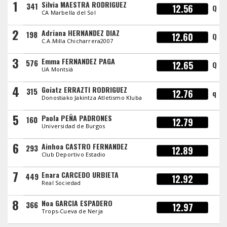
1
Silvia MAESTRA RODRIGUEZ
341
12.56
Q
CA Marbella del Sol
2
Adriana HERNANDEZ DIAZ
198
12.60
Q
C.A.Milla Chicharrera2007
3
Emma FERNANDEZ PAGA
576
12.65
Q
UA Montsià
4
Goiatz ERRAZTI RODRIGUEZ
315
12.76
q
Donostiako Jakintza Atletismo Kluba
5
Paola PEÑA PADRONES
160
12.79
Universidad de Burgos
6
Ainhoa CASTRO FERNANDEZ
293
12.89
Club Deportivo Estadio
7
Enara CARCEDO URBIETA
449
12.92
Real Sociedad
8
Noa GARCIA ESPADERO
366
12.97
Trops-Cueva de Nerja