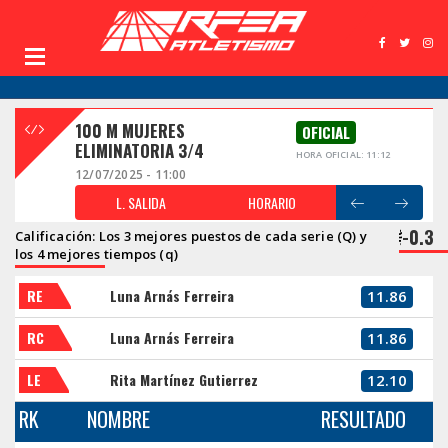
100 M MUJERES
OFICIAL
ELIMINATORIA 3/4
HORA OFICIAL: 11:12
12/07/2025 - 11:00
L. SALIDA
HORARIO
-0.3
Calificación: Los 3 mejores puestos de cada serie (Q) y
los 4 mejores tiempos (q)
RE
Luna Arnás Ferreira
11.86
RC
Luna Arnás Ferreira
11.86
LE
Rita Martínez Gutierrez
12.10
RK
NOMBRE
RESULTADO