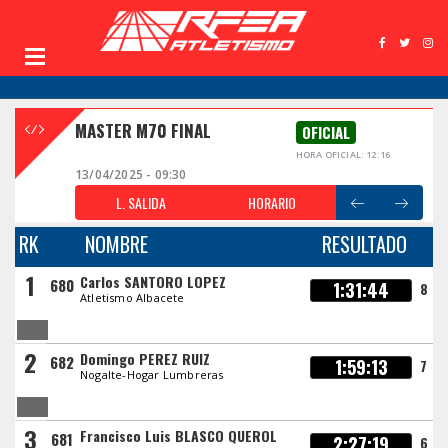
MASTER M70 FINAL
OFICIAL
HORA OFICIAL: 12:16
13/04/2025 - 09:30
L. SALIDA
HORARIO
RK
NOMBRE
RESULTADO
1
Carlos SANTORO LOPEZ
680
1:31:44
8
Atletismo Albacete
2
Domingo PEREZ RUIZ
682
1:59:13
7
Nogalte-Hogar Lumbreras
3
Francisco Luis BLASCO QUEROL
681
2:27:19
6