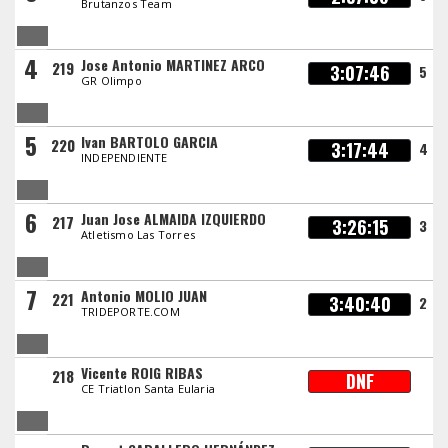
Brutanzos Team
4
Jose Antonio MARTINEZ ARCO
219
3:07:46
5
GR Olimpo
5
Ivan BARTOLO GARCIA
220
3:17:44
4
INDEPENDIENTE
6
Juan Jose ALMAIDA IZQUIERDO
217
3:26:15
3
Atletismo Las Torres
7
Antonio MOLIO JUAN
221
3:40:40
2
TRIDEPORTE.COM
Vicente ROIG RIBAS
218
DNF
CE Triatlon Santa Eularia