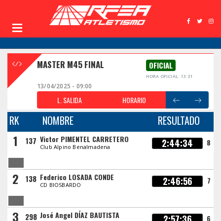
MASTER M45 FINAL
OFICIAL
HORA OFICIAL: 13:31
13/04/2025 - 09:00
L. SALIDA
HORARIO
RK
NOMBRE
RESULTADO
1
Victor PIMENTEL CARRETERO
137
2:44:34
8
Club Alpino Benalmadena
2
Federico LOSADA CONDE
138
2:46:56
7
CD BIOSBARDO
3
José Angel DÍAZ BAUTISTA
298
2:57:36
6