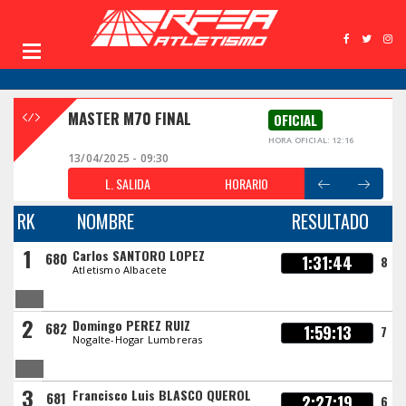
MASTER M70 FINAL
OFICIAL
HORA OFICIAL: 12:16
13/04/2025 - 09:30
L. SALIDA
HORARIO
RK
NOMBRE
RESULTADO
1
Carlos SANTORO LOPEZ
680
1:31:44
8
Atletismo Albacete
2
Domingo PEREZ RUIZ
682
1:59:13
7
Nogalte-Hogar Lumbreras
3
Francisco Luis BLASCO QUEROL
681
2:27:19
6