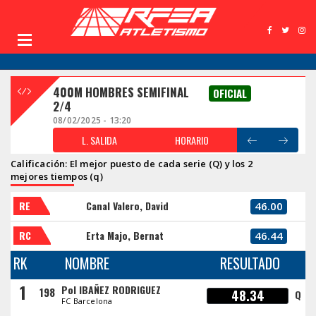
400M HOMBRES SEMIFINAL
OFICIAL
2/4
08/02/2025 - 13:20
L. SALIDA
HORARIO
Calificación: El mejor puesto de cada serie (Q) y los 2
mejores tiempos (q)
RE
Canal Valero, David
46.00
RC
Erta Majo, Bernat
46.44
RK
NOMBRE
RESULTADO
1
Pol IBAÑEZ RODRIGUEZ
198
48.34
Q
FC Barcelona