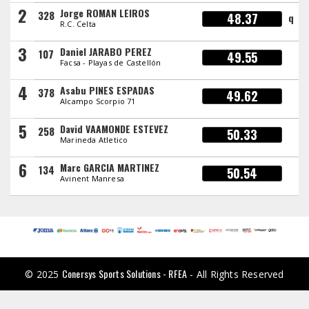
2
Jorge ROMAN LEIROS
328
48.37
q
R.C. Celta
3
Daniel JARABO PEREZ
107
49.55
Facsa - Playas de Castellón
4
Asabu PINES ESPADAS
378
49.62
Alcampo Scorpio 71
5
David VAAMONDE ESTEVEZ
258
50.33
Marineda Atletico
6
Marc GARCIA MARTINEZ
134
50.54
Avinent Manresa
Conersys Sports Solutions - RFEA
© 2025
- All Rights Reserved