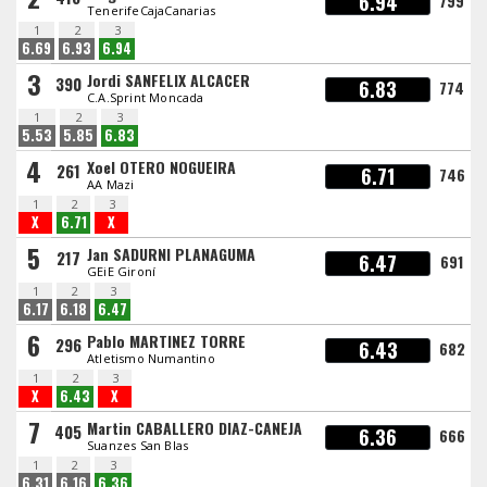
6.94
799
TenerifeCajaCanarias
1
2
3
6.69
6.93
6.94
3
Jordi SANFELIX ALCACER
390
6.83
774
C.A.Sprint Moncada
1
2
3
5.53
5.85
6.83
4
Xoel OTERO NOGUEIRA
261
6.71
746
AA Mazi
1
2
3
X
6.71
X
5
Jan SADURNI PLANAGUMA
217
6.47
691
GEiE Gironí
1
2
3
6.17
6.18
6.47
6
Pablo MARTINEZ TORRE
296
6.43
682
Atletismo Numantino
1
2
3
X
6.43
X
7
Martin CABALLERO DIAZ-CANEJA
405
6.36
666
Suanzes San Blas
1
2
3
6.31
6.16
6.36