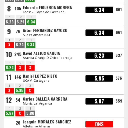
8
Eduardo FIGUEROA MORERA
105
6.34
661
Facsa - Playas de Castellón
1
2
3
6.28
6.29
6.34
9
Aitor FERNANDEZ GAYOSO
76
6.34
661
Super Amara BAT
1
2
3
X
6.23
6.34
10
David ALEJOS GARCIA
245
6.23
637
Aranda Granja D Chico Ibercaja
1
2
3
6.23
X
X
11
Daniel LOPEZ NIETO
146
5.95
576
UCAM-Cartagena
1
2
3
X
5.95
X
12
Carlos CALLEJA CARRERA
54
5.87
559
Municipal Arganda
1
2
3
5.87
X
5.80
Joaquin MORALES SANCHEZ
20
DNS
Atletismo Alhama