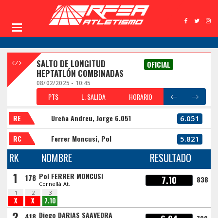
SALTO DE LONGITUD
OFICIAL
HEPTATLÓN COMBINADAS
08/02/2025 - 10:45
PTS
L. SALIDA
HORARIO
RE
Ureña Andreu, Jorge 6.051
6.051
RC
Ferrer Moncusi, Pol
5.821
RK
NOMBRE
RESULTADO
1
Pol FERRER MONCUSI
178
7.10
838
Cornellà At.
1
2
3
X
X
7.10
2
Diego DARIAS SAAVEDRA
418