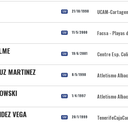
21/10/1998
UCAM-Cartage
SM
11/5/2000
Facsa - Playas 
SM
ELME
19/6/2001
Centre Esp. Col
SM
RUZ MARTINEZ
8/5/1998
Atletismo Alba
SM
BOWSKI
1/4/1997
Atletismo Alba
SM
NDEZ VEGA
20/1/1999
TenerifeCajaCa
SM