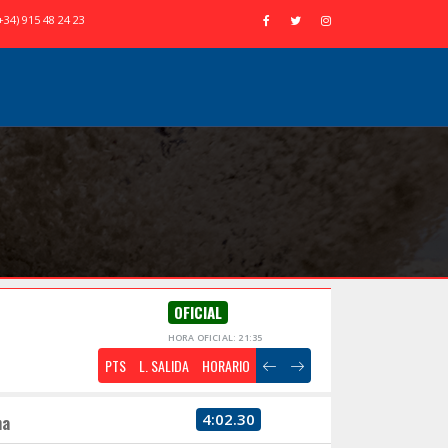
+34) 915 48 24 23
OFICIAL
HORA OFICIAL: 21:35
PTS
L. SALIDA
HORARIO
4:02.30
na