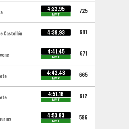
4:32.95
725
na
MMT
681
4:39.93
de Castellón
4:41.45
671
ivenc
MMT
4:42.43
665
cete
MMP
4:51.16
612
cete
MMT
4:53.83
596
narias
MMT