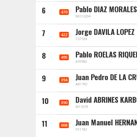
Pablo DIAZ MORALES
6
470
MU12204
Jorge DAVILA LOPEZ
7
422
CS7534
Pablo ROELAS RIQU
8
495
A10982
Juan Pedro DE LA C
9
394
AB1792
David ABRINES KAR
10
390
IB15579
Juan Manuel HERNA
11
668
FV1182