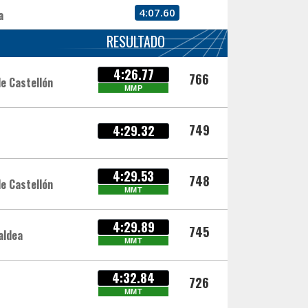
4:07.60
a
RESULTADO
4:26.77
766
de Castellón
MMP
749
4:29.32
4:29.53
748
de Castellón
MMT
4:29.89
745
aldea
MMT
4:32.84
726
MMT