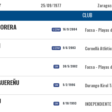
r
25/09/1977
Zaragoz
CLUB
MORERA
16/9/2004
Facsa - Playas 
U23M
I
9/6/2003
Cornellà Atlètic
U23M
30/5/2002
Facsa - Playas 
SM
GUEREÑU
5/2/1996
Durango Kirol T
SM
U
8/10/1993
INDEPENDIENTE
SM