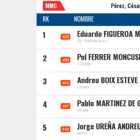
MMC
Pérez, Césa
RK
NOMBRE
Eduardo FIGUEROA 
1
420
GC-3764746-A-N-s
Pol FERRER MONCUS
2
490
CT28282
Andreu BOIX ESTEVE
3
415
CS7683
Pablo MARTINEZ DE 
4
497
VI5644
Jorge UREÑA ANDRE
5
542
A9713