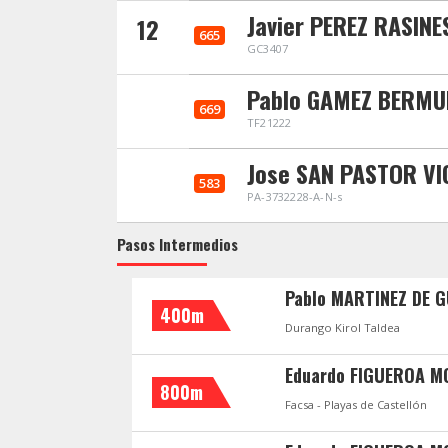
Javier PEREZ RASINE
12
665
GC3407
Pablo GAMEZ BERMU
669
TF21222
Jose SAN PASTOR VI
583
PA-3732228-A-N-s
Pasos Intermedios
Pablo MARTINEZ DE 
400m
Durango Kirol Taldea
Eduardo FIGUEROA 
800m
Facsa - Playas de Castellón