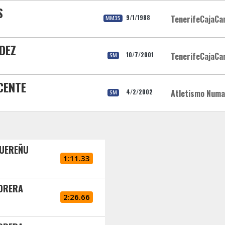
S
9/1/1988
TenerifeCajaCa
MM35
DEZ
10/7/2001
TenerifeCajaCa
SM
CENTE
4/2/2002
Atletismo Numa
SM
GUEREÑU
1:11.33
MORERA
2:26.66