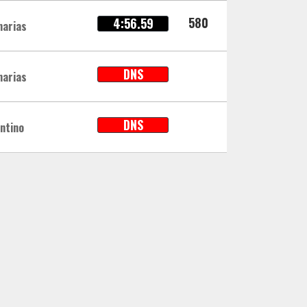
580
4:56.59
narias
DNS
narias
DNS
ntino