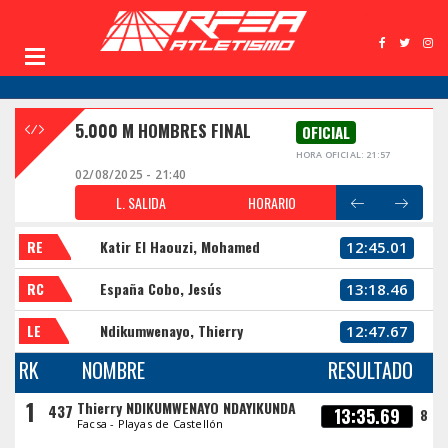
5.000 M HOMBRES FINAL
OFICIAL
HORA OFICIAL: 21:57
02/08/2025 - 21:40
L. SALIDA
HORARIO
RE
Katir El Haouzi, Mohamed
12:45.01
RC
España Cobo, Jesús
13:18.46
LE
Ndikumwenayo, Thierry
12:47.67
RK
NOMBRE
RESULTADO
1
Thierry NDIKUMWENAYO NDAYIKUNDA
437
13:35.69
8
Facsa - Playas de Castellón