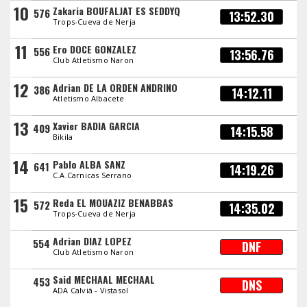
10
Zakaria BOUFALJAT ES SEDDYQ
576
13:52.30
Trops-Cueva de Nerja
11
Ero DOCE GONZALEZ
556
13:56.76
Club Atletismo Naron
12
Adrian DE LA ORDEN ANDRINO
386
14:12.11
Atletismo Albacete
13
Xavier BADIA GARCIA
409
14:15.58
Bikila
14
Pablo ALBA SANZ
641
14:19.26
C.A.Carnicas Serrano
15
Reda EL MOUAZIZ BENABBAS
572
14:35.02
Trops-Cueva de Nerja
Adrian DIAZ LOPEZ
554
DNF
Club Atletismo Naron
Said MECHAAL MECHAAL
453
DNS
ADA Calvià - Vistasol