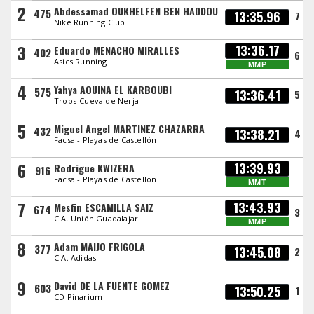
2
Abdessamad OUKHELFEN BEN HADDOU
475
13:35.96
7
Nike Running Club
3
13:36.17
Eduardo MENACHO MIRALLES
402
6
Asics Running
MMP
4
Yahya AOUINA EL KARBOUBI
575
13:36.41
5
Trops-Cueva de Nerja
5
Miguel Angel MARTINEZ CHAZARRA
432
13:38.21
4
Facsa - Playas de Castellón
6
13:39.93
Rodrigue KWIZERA
916
Facsa - Playas de Castellón
MMT
7
13:43.93
Mesfin ESCAMILLA SAIZ
674
3
C.A. Unión Guadalajar
MMP
8
Adam MAIJO FRIGOLA
377
13:45.08
2
C.A. Adidas
9
David DE LA FUENTE GOMEZ
603
13:50.25
1
CD Pinarium