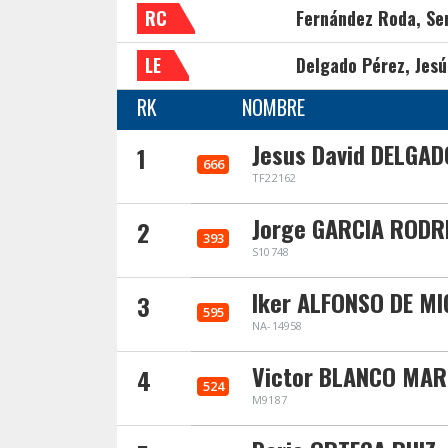
RC
Fernández Roda, Se
LE
Delgado Pérez, Jesú
RK
NOMBRE
Jesus David DELGAD
1
666
TF22162
Jorge GARCIA RODR
2
393
S10748
Iker ALFONSO DE MI
3
595
NA-14958
Victor BLANCO MAR
4
524
M9187