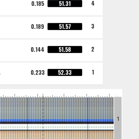
4
0.185
51.31
3
0.189
51.57
2
0.144
51.58
1
0.233
52.33
o