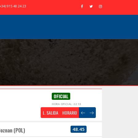
+34) 915 48 24 23
OFICIAL
HORA OFICIAL: 22:13
L. SALIDA
HORARIO
48.45
oznan (POL)