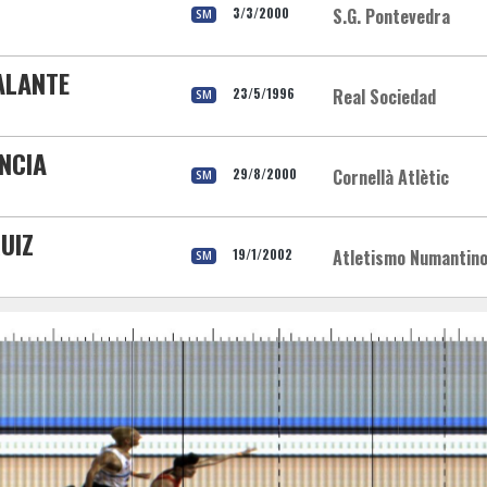
3/3/2000
S.G. Pontevedra
SM
ALANTE
23/5/1996
Real Sociedad
SM
NCIA
29/8/2000
Cornellà Atlètic
SM
UIZ
19/1/2002
Atletismo Numantin
SM