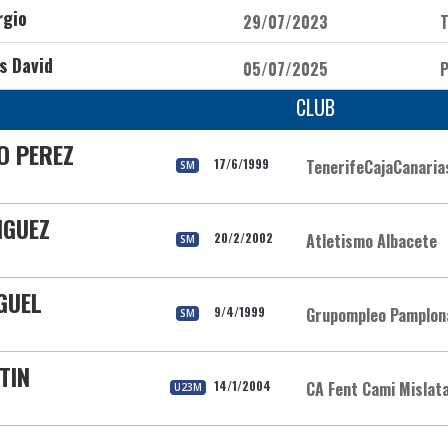
rgio
29/07/2023
T
s David
05/07/2025
P
CLUB
O PEREZ
17/6/1999
TenerifeCajaCanaria
SM
IGUEZ
20/2/2002
Atletismo Albacete
SM
GUEL
9/4/1999
Grupompleo Pamplon
SM
TIN
14/1/2004
CA Fent Cami Mislat
U23M