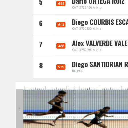
Dario ORTEGA RUIZ
5
644
CAT-3732466-A-N-p
Diego COURBIS ESC
6
614
CAT-3700330-A-N-s
Alex VALVERDE VALE
7
486
CAT-3750498-A-N-s
Diego SANTIDRIAN R
8
579
BU3999