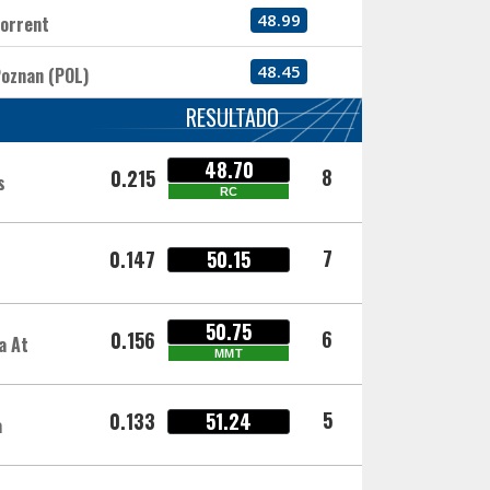
48.99
orrent
48.45
oznan (POL)
RESULTADO
48.70
8
0.215
s
RC
7
0.147
50.15
50.75
6
0.156
a At
MMT
5
0.133
51.24
a