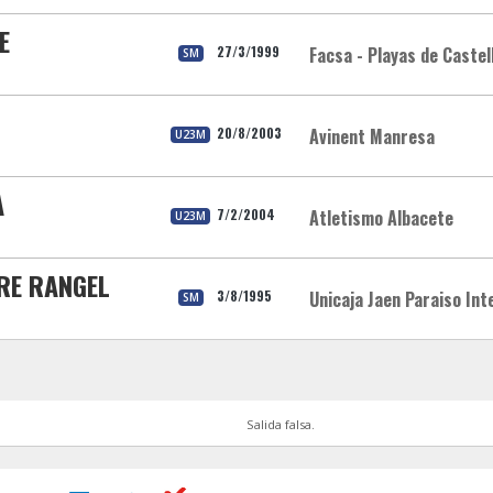
E
27/3/1999
Facsa - Playas de Castel
SM
20/8/2003
Avinent Manresa
U23M
A
7/2/2004
Atletismo Albacete
U23M
RRE RANGEL
3/8/1995
Unicaja Jaen Paraiso Int
SM
Salida falsa.