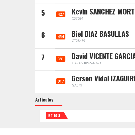
Kevin SANCHEZ MORT
5
427
CS7524
Biel DIAZ BASULLAS
6
454
CT28489
David VICENTE GARCI
7
391
GA-3721892-A-N-s
Gerson Vidal IZAGUI
917
GA549
Artículos
RT 16.8