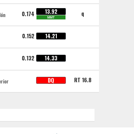
13.92
q
0.174
lón
MMT
0.152
14.21
0.132
14.33
RT 16.8
DQ
erior