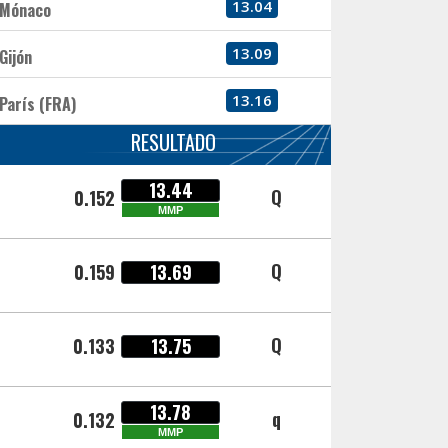
13.04
Mónaco
13.09
Gijón
13.16
París (FRA)
RESULTADO
13.44
Q
0.152
MMP
Q
0.159
13.69
Q
0.133
13.75
13.78
q
0.132
MMP