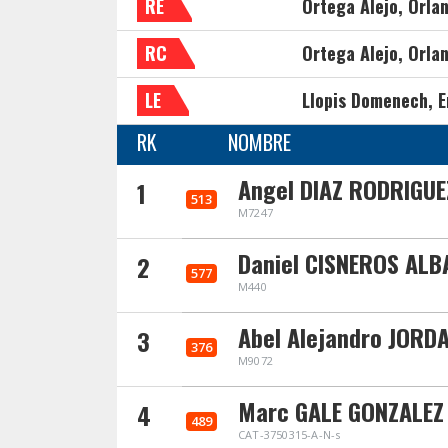
RE
Ortega Alejo, Orla
RC
Ortega Alejo, Orla
LE
Llopis Domenech, E
RK
NOMBRE
Angel DIAZ RODRIGUE
1
513
M7247
Daniel CISNEROS ALB
2
577
M440
Abel Alejandro JORD
3
376
M9072
Marc GALE GONZALEZ
4
489
CAT-3750315-A-N-s