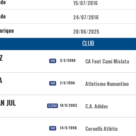
ndo
15/07/2016
ndo
24/07/2016
nrique
20/06/2025
CLUB
Z
3/3/2000
CA Fent Cami Mislata
SM
A
2/6/1996
Atletismo Numantino
SM
AN JUL
18/9/2003
C.A. Adidas
U23M
14/5/1998
Cornellà Atlètic
SM