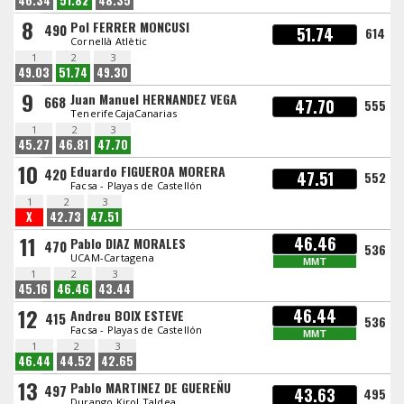
46.34
51.82
48.35
8
Pol FERRER MONCUSI
490
51.74
614
Cornellà Atlètic
1
2
3
49.03
51.74
49.30
9
Juan Manuel HERNANDEZ VEGA
668
47.70
555
TenerifeCajaCanarias
1
2
3
45.27
46.81
47.70
10
Eduardo FIGUEROA MORERA
420
47.51
552
Facsa - Playas de Castellón
1
2
3
X
42.73
47.51
11
46.46
Pablo DIAZ MORALES
470
536
UCAM-Cartagena
MMT
1
2
3
45.16
46.46
43.44
12
46.44
Andreu BOIX ESTEVE
415
536
Facsa - Playas de Castellón
MMT
1
2
3
46.44
44.52
42.65
13
Pablo MARTINEZ DE GUEREÑU
497
43.63
495
Durango Kirol Taldea