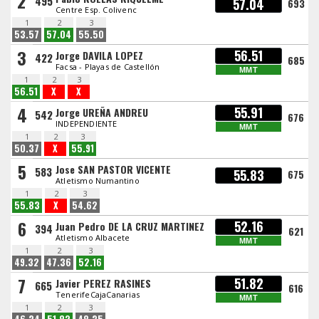
2
495
57.04
693
Centre Esp. Colivenc
1
2
3
53.57
57.04
55.50
3
56.51
Jorge DAVILA LOPEZ
422
685
Facsa - Playas de Castellón
MMT
1
2
3
56.51
X
X
4
55.91
Jorge UREÑA ANDREU
542
676
INDEPENDIENTE
MMT
1
2
3
50.37
X
55.91
5
Jose SAN PASTOR VICENTE
583
55.83
675
Atletismo Numantino
1
2
3
55.83
X
54.62
6
52.16
Juan Pedro DE LA CRUZ MARTINEZ
394
621
Atletismo Albacete
MMT
1
2
3
49.32
47.36
52.16
7
51.82
Javier PEREZ RASINES
665
616
TenerifeCajaCanarias
MMT
1
2
3