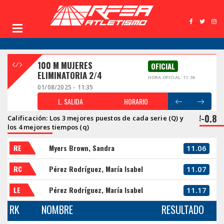
100 M MUJERES
OFICIAL
ELIMINATORIA 2/4
HORA OFICIAL: 11:36
01/08/2025 - 11:35
L. SALIDA
HORARIO
-0.8
Calificación: Los 3 mejores puestos de cada serie (Q) y
los 4 mejores tiempos (q)
RE
Myers Brown, Sandra
11.06
RC
Pérez Rodríguez, María Isabel
11.07
LE
Pérez Rodríguez, María Isabel
11.17
RK
NOMBRE
RESULTADO