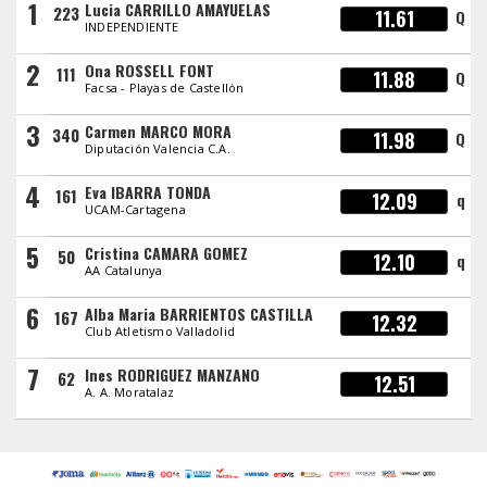
1
Lucia CARRILLO AMAYUELAS
223
11.61
Q
INDEPENDIENTE
2
Ona ROSSELL FONT
111
11.88
Q
Facsa - Playas de Castellón
3
Carmen MARCO MORA
340
11.98
Q
Diputación Valencia C.A.
4
Eva IBARRA TONDA
161
12.09
q
UCAM-Cartagena
5
Cristina CAMARA GOMEZ
50
12.10
q
AA Catalunya
6
Alba Maria BARRIENTOS CASTILLA
167
12.32
Club Atletismo Valladolid
7
Ines RODRIGUEZ MANZANO
62
12.51
A. A. Moratalaz