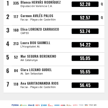
1
Blanca HERVÁS RODRÍGUEZ
335
52.28
Q
Diputación Valencia C.A.
2
Carmen AVILÉS PALOS
117
52.57
Q
Facsa - Playas de Castellón
3
Elisa LORENZO CARRASCO
160
53.74
CAPEX
4
Laura BOU SAUMELL
213
54.22
L'Hospitalet At.
5
Mar SEGURA BERENJENO
52
55.05
AA Catalunya
6
Clara LOZANO GUDIEL
84
55.65
At. San Sebastian
7
Ana GARITAONANDIA RIOS
118
56.45
Facsa - Playas de Castellón