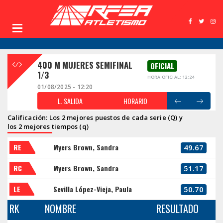
400 M MUJERES SEMIFINAL
OFICIAL
1/3
HORA OFICIAL: 12:24
01/08/2025 - 12:20
L. SALIDA
HORARIO
Calificación: Los 2 mejores puestos de cada serie (Q) y
los 2 mejores tiempos (q)
RE
Myers Brown, Sandra
49.67
RC
Myers Brown, Sandra
51.17
LE
Sevilla López-Vieja, Paula
50.70
RK
NOMBRE
RESULTADO