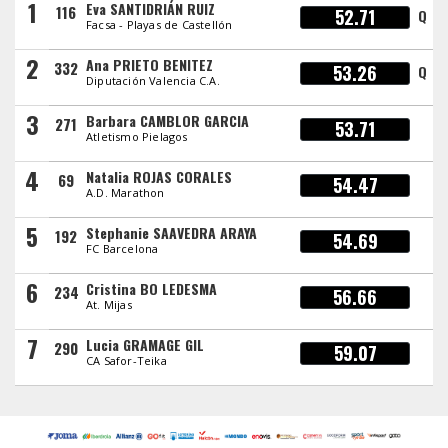
1
Eva SANTIDRIÁN RUIZ
116
52.71
Q
Facsa - Playas de Castellón
2
Ana PRIETO BENITEZ
332
53.26
Q
Diputación Valencia C.A.
3
Barbara CAMBLOR GARCIA
271
53.71
Atletismo Pielagos
4
Natalia ROJAS CORALES
69
54.47
A.D. Marathon
5
Stephanie SAAVEDRA ARAYA
192
54.69
FC Barcelona
6
Cristina BO LEDESMA
234
56.66
At. Mijas
7
Lucia GRAMAGE GIL
290
59.07
CA Safor-Teika