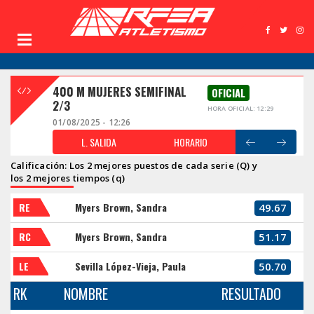
400 M MUJERES SEMIFINAL
OFICIAL
2/3
HORA OFICIAL: 12:29
01/08/2025 - 12:26
L. SALIDA
HORARIO
Calificación: Los 2 mejores puestos de cada serie (Q) y
los 2 mejores tiempos (q)
RE
Myers Brown, Sandra
49.67
RC
Myers Brown, Sandra
51.17
LE
Sevilla López-Vieja, Paula
50.70
RK
NOMBRE
RESULTADO