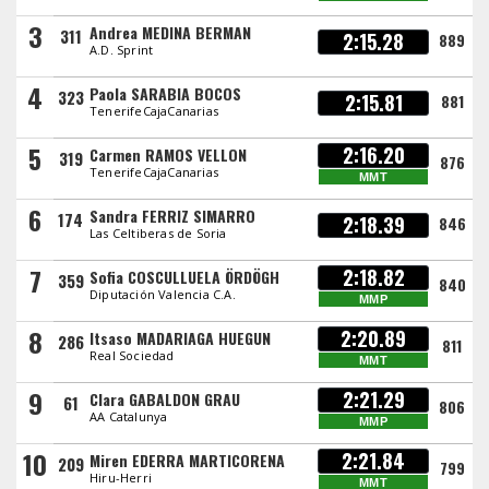
3
Andrea MEDINA BERMAN
311
2:15.28
889
A.D. Sprint
4
Paola SARABIA BOCOS
323
2:15.81
881
TenerifeCajaCanarias
5
2:16.20
Carmen RAMOS VELLON
319
876
TenerifeCajaCanarias
MMT
6
Sandra FERRIZ SIMARRO
174
2:18.39
846
Las Celtiberas de Soria
7
2:18.82
Sofia COSCULLUELA ÖRDÖGH
359
840
Diputación Valencia C.A.
MMP
8
2:20.89
Itsaso MADARIAGA HUEGUN
286
811
Real Sociedad
MMT
9
2:21.29
Clara GABALDON GRAU
61
806
AA Catalunya
MMP
10
2:21.84
Miren EDERRA MARTICORENA
209
799
Hiru-Herri
MMT