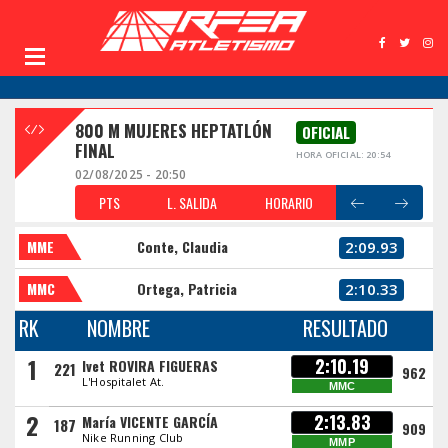
800 M MUJERES HEPTATLÓN
OFICIAL
FINAL
HORA OFICIAL: 20:54
02/08/2025 - 20:50
PTS
L. SALIDA
HORARIO
MME
Conte, Claudia
2:09.93
MMC
Ortega, Patricia
2:10.33
RK
NOMBRE
RESULTADO
1
2:10.19
Ivet ROVIRA FIGUERAS
221
962
L'Hospitalet At.
MMC
2
2:13.83
María VICENTE GARCÍA
187
909
Nike Running Club
MMP