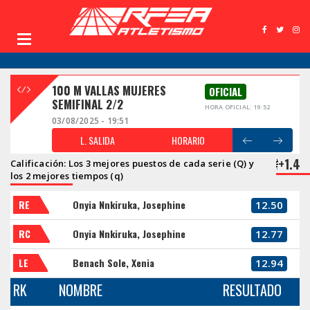
100 M VALLAS MUJERES
OFICIAL
SEMIFINAL 2/2
HORA OFICIAL: 19:52
03/08/2025 - 19:51
L. SALIDA
HORARIO
+1.4
Calificación: Los 3 mejores puestos de cada serie (Q) y
los 2 mejores tiempos (q)
RE
Onyia Nnkiruka, Josephine
12.50
RC
Onyia Nnkiruka, Josephine
12.77
LE
Benach Sole, Xenia
12.94
RK
NOMBRE
RESULTADO