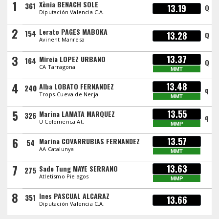
1
Xènia BENACH SOLE
361
13.19
Q
Diputación Valencia C.A.
2
Lerato PAGES MABOKA
154
13.28
Q
Avinent Manresa
3
13.37
Mireia LOPEZ URBANO
164
Q
CA Tarragona
MMT
4
13.48
Alba LOBATO FERNANDEZ
240
q
Trops-Cueva de Nerja
MMT
5
13.55
Marina LAMATA MARQUEZ
326
q
U Colomenca At.
MMP
6
13.57
Marina COVARRUBIAS FERNANDEZ
54
AA Catalunya
MMT
7
13.63
Sade Tung MAYE SERRANO
275
Atletismo Pielagos
MMP
8
Ines PASCUAL ALCARAZ
351
13.66
Diputación Valencia C.A.