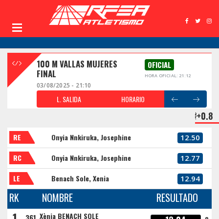
100 M VALLAS MUJERES
OFICIAL
FINAL
HORA OFICIAL: 21:12
03/08/2025 - 21:10
L. SALIDA
HORARIO
+0.8
RE
Onyia Nnkiruka, Josephine
12.50
RC
Onyia Nnkiruka, Josephine
12.77
LE
Benach Sole, Xenia
12.94
RK
NOMBRE
RESULTADO
1
Xènia BENACH SOLE
361