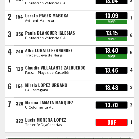
13.04
8
Diputación Valencia C.A.
2
13.09
Lerato PAGES MABOKA
154
7
Avinent Manresa
MMP
3
13.15
Paula BLANQUER IGLESIAS
356
6
Diputación Valencia C.A.
MMP
4
13.40
Alba LOBATO FERNANDEZ
240
5
Trops-Cueva de Nerja
MMP
5
Claudia VILLALANTE ZALDUENDO
123
13.46
4
Facsa - Playas de Castellón
6
Mireia LOPEZ URBANO
164
13.48
3
CA Tarragona
7
Marina LAMATA MARQUEZ
326
13.70
2
U Colomenca At.
Lucia MORERA LOPEZ
322
DNF
1
TenerifeCajaCanarias