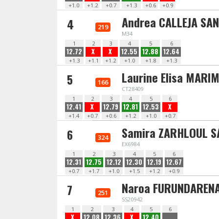
+1.0
+1.2
+0.7
+1.3
+0.6
+0.9
Andrea CALLEJA SA
4
219
M34
1
2
3
4
5
6
12.72
X
X
12.55
12.88
12.64
+1.3
+1.1
+1.2
+1.0
+1.8
+1.3
Laurine Elisa MARI
5
166
CT28409
1
2
3
4
5
6
12.41
X
12.79
12.81
12.53
X
+1.4
+0.7
+0.6
+1.2
+1.0
+0.7
Samira ZARHLOUL S
6
324
EX6984
1
2
3
4
5
6
12.31
12.75
12.12
12.30
12.19
12.67
+0.7
+1.7
+1.0
+1.5
+1.2
+0.9
Naroa FURUNDAREN
7
251
SS20942
1
2
3
4
5
6
X
12.08
12.36
X
12.40