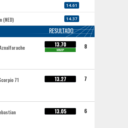
14.61
14.37
n (NED)
RESULTADO
13.70
8
Aznalfarache
MMP
7
13.27
corpio 71
6
13.05
ebastian