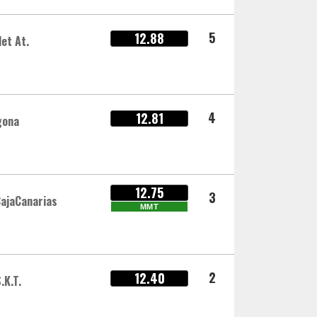
5
12.88
let At.
4
12.81
gona
12.75
3
CajaCanarias
MMT
2
12.40
.K.T.