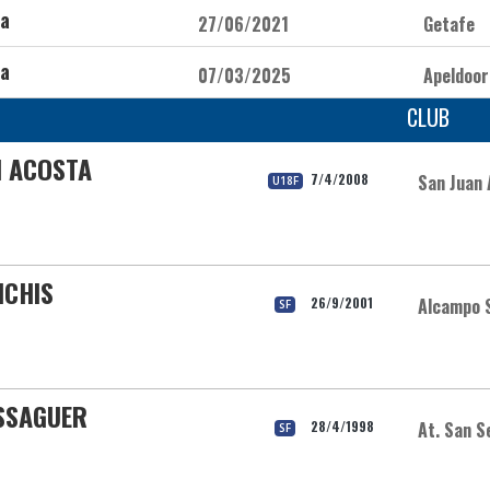
na
27/06/2021
Getafe
na
07/03/2025
Apeldoor
CLUB
ON ACOSTA
7/4/2008
San Juan 
U18F
NCHIS
26/9/2001
Alcampo S
SF
SSAGUER
28/4/1998
At. San S
SF