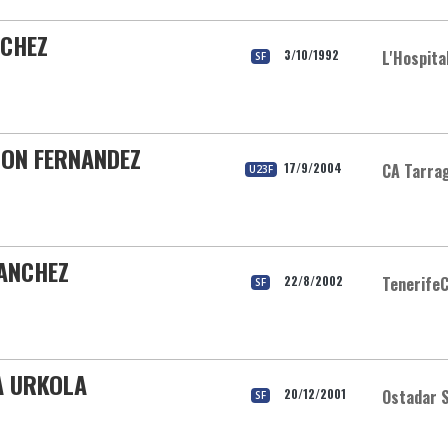
NCHEZ
3/10/1992
L'Hospita
SF
MON FERNANDEZ
17/9/2004
CA Tarra
U23F
ANCHEZ
22/8/2002
Tenerife
SF
A URKOLA
20/12/2001
Ostadar S
SF