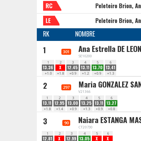
RC
Peleteiro Brion, A
LE
Peleteiro Brion, A
RK
NOMBRE
Ana Estrella DE LE
1
301
SE10200
1
2
3
4
5
6
13.36
X
12.45
13.11
13.70
13.41
+1.0
+1.8
+0.9
+1.2
+0.9
+1.3
Maria GONZALEZ SA
2
297
V21366
1
2
3
4
5
6
13.11
12.95
13.00
13.25
13.11
13.27
+1.8
+1.4
+0.9
+1.3
+0.9
+0.8
Naiara ESTANGA MA
3
90
CT20730
1
2
3
4
5
6
12.81
X
12.99
13.05
X
X