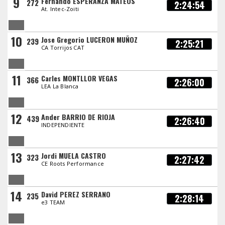
9
Fernando ESPERANZA MATEOS
272
2:24:54
At. Intec-Zoiti
10
Jose Gregorio LUCERON MUÑOZ
239
2:25:21
CA Torrijos CAT
11
Carles MONTLLOR VEGAS
366
2:26:00
LEA La Blanca
12
Ander BARRIO DE RIOJA
439
2:26:40
INDEPENDIENTE
13
Jordi MUELA CASTRO
323
2:27:42
CE Roots Performance
14
David PEREZ SERRANO
235
2:28:14
e3 TEAM