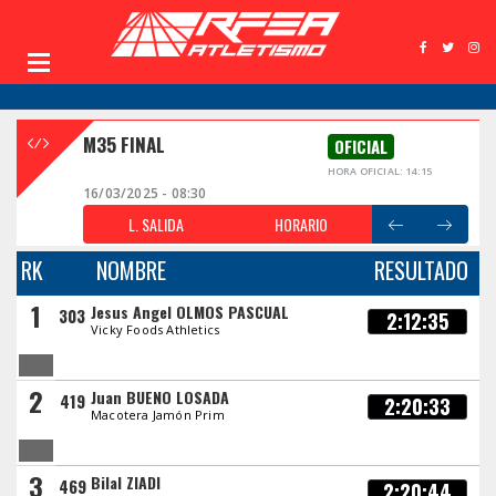
M35 FINAL
OFICIAL
HORA OFICIAL: 14:15
16/03/2025 - 08:30
L. SALIDA
HORARIO
RK
NOMBRE
RESULTADO
1
Jesus Angel OLMOS PASCUAL
303
2:12:35
Vicky Foods Athletics
2
Juan BUENO LOSADA
419
2:20:33
Macotera Jamón Prim
3
Bilal ZIADI
469
2:20:44