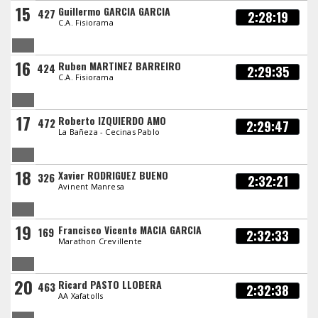
15
Guillermo GARCIA GARCIA
427
2:28:19
C.A. Fisiorama
16
Ruben MARTINEZ BARREIRO
424
2:29:35
C.A. Fisiorama
17
Roberto IZQUIERDO AMO
472
2:29:47
La Bañeza - Cecinas Pablo
18
Xavier RODRIGUEZ BUENO
326
2:32:21
Avinent Manresa
19
Francisco Vicente MACIA GARCIA
169
2:32:33
Marathon Crevillente
20
Ricard PASTO LLOBERA
463
2:32:38
AA Xafatolls