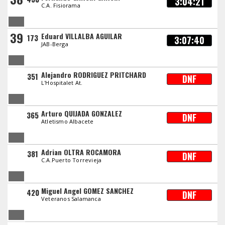
3:04:21
C.A. Fisiorama
39
Eduard VILLALBA AGUILAR
173
3:07:40
JAB-Berga
Alejandro RODRIGUEZ PRITCHARD
351
DNF
L'Hospitalet At.
Arturo QUIJADA GONZALEZ
365
DNF
Atletismo Albacete
Adrian OLTRA ROCAMORA
381
DNF
C.A.Puerto Torrevieja
Miguel Angel GOMEZ SANCHEZ
420
DNF
Veteranos Salamanca