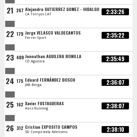
21
Alejandro GUTIERREZ GOMEZ - HIDALGO
267
2:33:26
CA Torrijos CAT
22
Jorge VELASCO VALDECANTOS
179
2:35:22
Ferrer Sport
23
Jonnathan AGUILERA BONILLA
409
2:35:49
CD Aguilera
24
Eduard FERNÁNDEZ BOSCH
175
2:36:07
JAB-Berga
25
Xavier FUSTAGUERAS
162
2:38:07
Asics Running
26
Cristian EXPOSITO CAMPOS
312
2:38:10
SD Compostela Atletismo