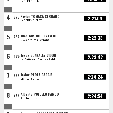
INDEPENDIENTE
4
Xavier TOMASA SERRANO
325
2:21:04
INDEPENDIENTE
5
Juan GIMENO BENAVENT
282
2:22:33
C.A.Carnicas Serrano
6
Jesus GONZALEZ CIDON
426
2:23:42
La Bañeza - Cecinas Pablo
7
Javier PEREZ GARCIA
338
2:24:24
LEA La Blanca
8
Alberto PUYUELO PARDO
274
2:24:54
Atletico Oroel