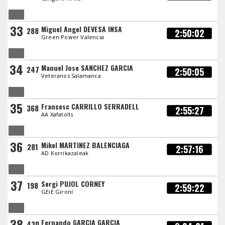
33
Miguel Angel DEVESA INSA
288
2:50:02
Green Power Valencia
34
Manuel Jose SANCHEZ GARCIA
247
2:50:05
Veteranos Salamanca
35
Francesc CARRILLO SERRADELL
368
2:55:27
AA Xafatolls
36
Mikel MARTINEZ BALENCIAGA
281
2:57:16
AD Korrikazaleak
37
Sergi PUJOL CORNEY
198
2:59:22
GEiE Gironí
38
Fernando GARCIA GARCIA
430